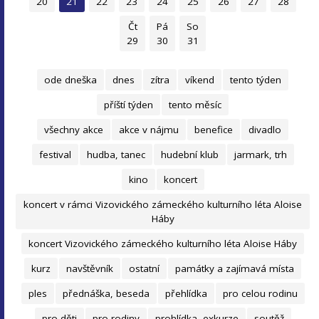
20
21
22
23
24
25
26
27
28
Čt
Pá
So
29
30
31
ode dneška
dnes
zítra
víkend
tento týden
příští týden
tento měsíc
všechny akce
akce v nájmu
benefice
divadlo
festival
hudba, tanec
hudební klub
jarmark, trh
kino
koncert
koncert v rámci Vizovického zámeckého kulturního léta Aloise
Háby
koncert Vizovického zámeckého kulturního léta Aloise Háby
kurz
navštěvník
ostatní
památky a zajímavá místa
ples
přednáška, beseda
přehlídka
pro celou rodinu
pro děti
pro rodiny
prohlídka, exkurze
soutěž