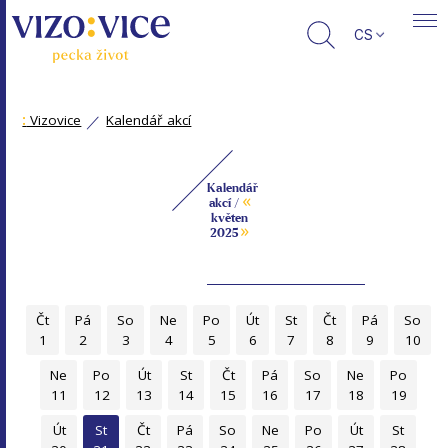
CS
:
Vizovice
Kalendář akcí
Kalendář
«
akcí /
květen
»
2025
Čt
Pá
So
Ne
Po
Út
St
Čt
Pá
So
1
2
3
4
5
6
7
8
9
10
Ne
Po
Út
St
Čt
Pá
So
Ne
Po
11
12
13
14
15
16
17
18
19
Út
St
Čt
Pá
So
Ne
Po
Út
St