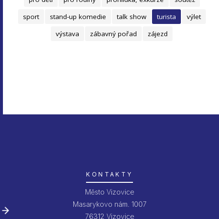
sport
stand-up komedie
talk show
turista
výlet
výstava
zábavný pořad
zájezd
KONTAKTY
Město Vizovice
Masarykovo nám. 1007
76312 Vizovice