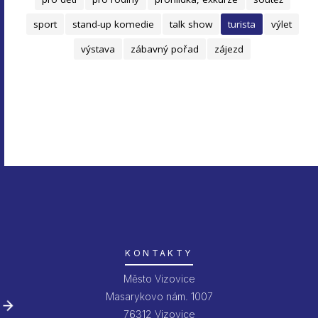
sport
stand-up komedie
talk show
turista
výlet
výstava
zábavný pořad
zájezd
KONTAKTY
Město Vizovice
Masarykovo nám. 1007
76312 Vizovice