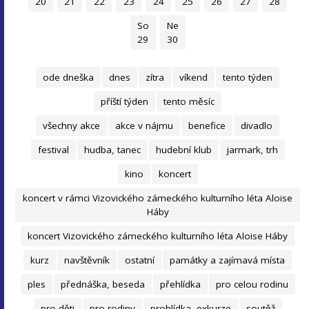
20
21
22
23
24
25
26
27
28
So
Ne
29
30
ode dneška
dnes
zítra
víkend
tento týden
příští týden
tento měsíc
všechny akce
akce v nájmu
benefice
divadlo
festival
hudba, tanec
hudební klub
jarmark, trh
kino
koncert
koncert v rámci Vizovického zámeckého kulturního léta Aloise
Háby
koncert Vizovického zámeckého kulturního léta Aloise Háby
kurz
navštěvník
ostatní
památky a zajímavá místa
ples
přednáška, beseda
přehlídka
pro celou rodinu
pro děti
pro rodiny
prohlídka, exkurze
soutěž