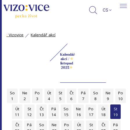
CS
:
Vizovice
Kalendář akcí
Kalendář
«
akcí /
listopad
»
2025
So
Ne
Po
Út
St
Čt
Pá
So
Ne
Po
1
2
3
4
5
6
7
8
9
10
Út
St
Čt
Pá
So
Ne
Po
Út
St
11
12
13
14
15
16
17
18
19
Čt
Pá
So
Ne
Po
Út
St
Čt
Pá