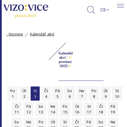
CS
:
Vizovice
Kalendář akcí
Kalendář
«
akcí /
prosinec
»
2025
Po
Út
St
Čt
Pá
So
Ne
Po
Út
St
1
2
3
4
5
6
7
8
9
10
Čt
Pá
So
Ne
Po
Út
St
Čt
Pá
11
12
13
14
15
16
17
18
19
So
Ne
Po
Út
St
Čt
Pá
So
Ne