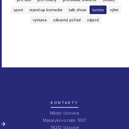
sport
stand-up komedie
talk show
turista
výlet
výstava
zábavný pořad
zájezd
KONTAKTY
Město Vizovice
Masarykovo nám. 1007
76312 Vizovice