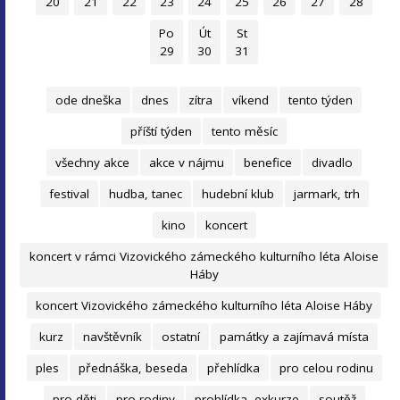
20
21
22
23
24
25
26
27
28
Po
Út
St
29
30
31
ode dneška
dnes
zítra
víkend
tento týden
příští týden
tento měsíc
všechny akce
akce v nájmu
benefice
divadlo
festival
hudba, tanec
hudební klub
jarmark, trh
kino
koncert
koncert v rámci Vizovického zámeckého kulturního léta Aloise
Háby
koncert Vizovického zámeckého kulturního léta Aloise Háby
kurz
navštěvník
ostatní
památky a zajímavá místa
ples
přednáška, beseda
přehlídka
pro celou rodinu
pro děti
pro rodiny
prohlídka, exkurze
soutěž