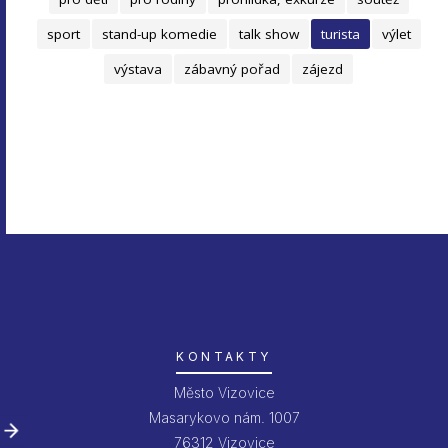
sport
stand-up komedie
talk show
turista
výlet
výstava
zábavný pořad
zájezd
KONTAKTY
Město Vizovice
Masarykovo nám. 1007
76312 Vizovice