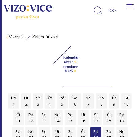
CS
:
Vizovice
Kalendář akcí
Kalendář
«
akcí /
prosinec
»
2025
Po
Út
St
Čt
Pá
So
Ne
Po
Út
St
1
2
3
4
5
6
7
8
9
10
Čt
Pá
So
Ne
Po
Út
St
Čt
Pá
11
12
13
14
15
16
17
18
19
So
Ne
Po
Út
St
Čt
Pá
So
Ne