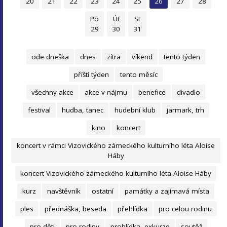
20
21
22
23
24
25
26
27
28
Po
Út
St
29
30
31
ode dneška
dnes
zítra
víkend
tento týden
příští týden
tento měsíc
všechny akce
akce v nájmu
benefice
divadlo
festival
hudba, tanec
hudební klub
jarmark, trh
kino
koncert
koncert v rámci Vizovického zámeckého kulturního léta Aloise
Háby
koncert Vizovického zámeckého kulturního léta Aloise Háby
kurz
navštěvník
ostatní
památky a zajímavá místa
ples
přednáška, beseda
přehlídka
pro celou rodinu
pro děti
pro rodiny
prohlídka, exkurze
soutěž