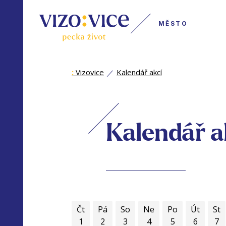
MĚSTO
:
Vizovice
Kalendář akcí
Kalendář a
Čt
Pá
So
Ne
Po
Út
St
1
2
3
4
5
6
7