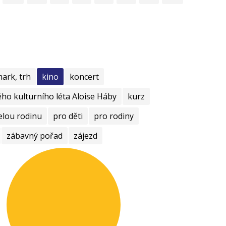
mark, trh
kino
koncert
ho kulturního léta Aloise Háby
kurz
elou rodinu
pro děti
pro rodiny
zábavný pořad
zájezd