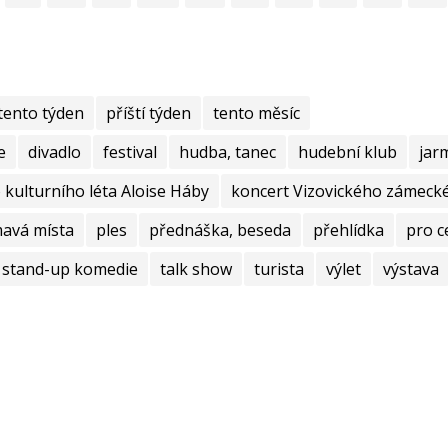
tento týden
příští týden
tento měsíc
e
divadlo
festival
hudba, tanec
hudební klub
jar
kulturního léta Aloise Háby
koncert Vizovického zámecké
mavá místa
ples
přednáška, beseda
přehlídka
pro c
stand-up komedie
talk show
turista
výlet
výstava