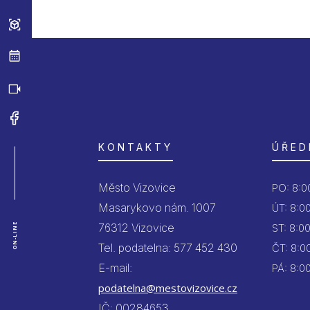
KONTAKTY
ÚŘED
Město Vizovice
PO:
8:00
Masarykovo nám. 1007
ÚT:
8:00
76312 Vizovice
ON-LINE
ST:
8:00
Tel. podatelna: 577 452 430
ČT:
8:00
E-mail:
PÁ:
8:00
podatelna@mestovizovice.cz
IČ: 00284653