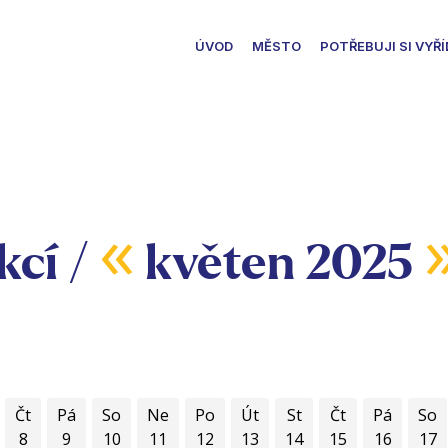
ÚVOD
MĚSTO
POTŘEBUJI SI VYŘÍ
«
kcí /
květen 2025
Čt
Pá
So
Ne
Po
Út
St
Čt
Pá
So
8
9
10
11
12
13
14
15
16
17