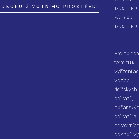
ODBORU ŽIVOTNÍHO PROSTŘEDÍ
12:30 - 14:
PÁ:
8:00 - 
12:30 - 14:
Pro objedn
termínu k
vyřízení a
vozidel,
řidičských
průkazů,
občanský
průkazů a
cestovníc
dokladů vy