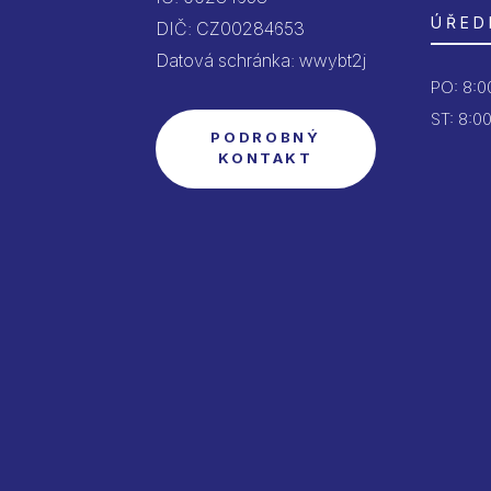
ÚŘED
DIČ: CZ00284653
Datová schránka: wwybt2j
PO:
8:00
ST: 8:00
PODROBNÝ
KONTAKT