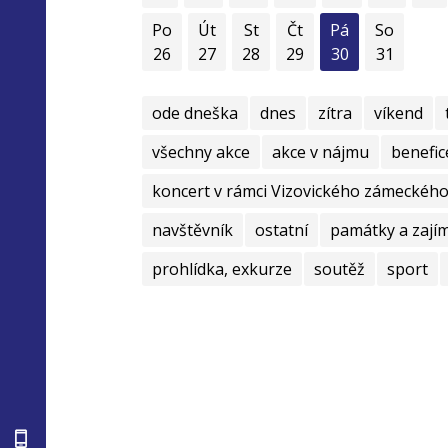
Po
Út
St
Čt
Pá
So
26
27
28
29
30
31
ode dneška
dnes
zítra
víkend
všechny akce
akce v nájmu
benefic
koncert v rámci Vizovického zámeckého 
navštěvník
ostatní
památky a zají
prohlídka, exkurze
soutěž
sport