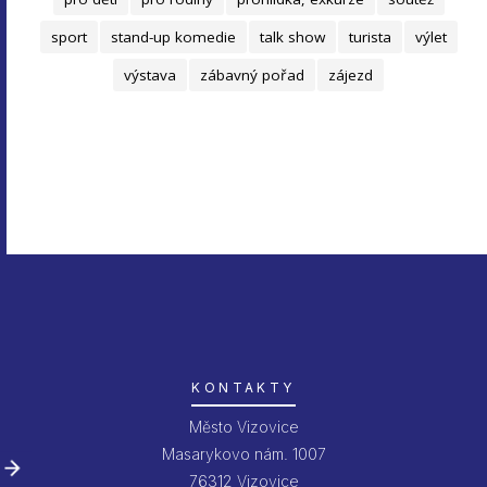
sport
stand-up komedie
talk show
turista
výlet
výstava
zábavný pořad
zájezd
KONTAKTY
Město Vizovice
Masarykovo nám. 1007
76312 Vizovice