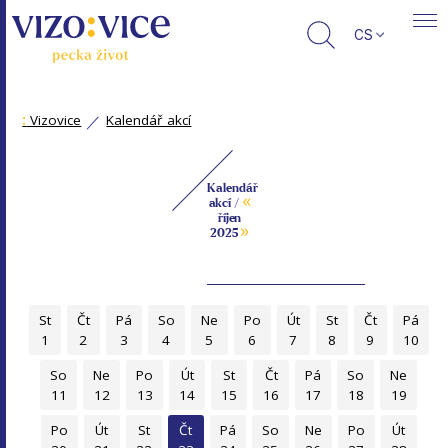
CS
:
Vizovice
Kalendář akcí
Kalendář
«
akcí /
říjen
»
2025
St
Čt
Pá
So
Ne
Po
Út
St
Čt
Pá
1
2
3
4
5
6
7
8
9
10
So
Ne
Po
Út
St
Čt
Pá
So
Ne
11
12
13
14
15
16
17
18
19
Po
Út
St
Čt
Pá
So
Ne
Po
Út