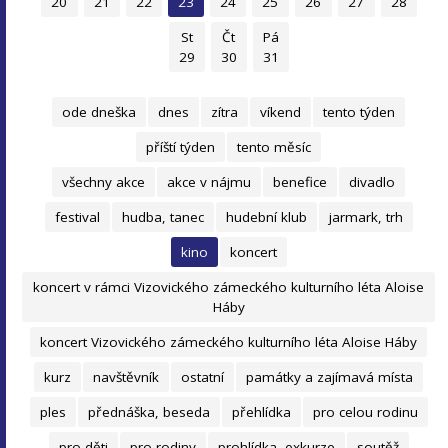
20
21
22
23
24
25
26
27
28
St
Čt
Pá
29
30
31
ode dneška
dnes
zítra
víkend
tento týden
příští týden
tento měsíc
všechny akce
akce v nájmu
benefice
divadlo
festival
hudba, tanec
hudební klub
jarmark, trh
kino
koncert
koncert v rámci Vizovického zámeckého kulturního léta Aloise
Háby
koncert Vizovického zámeckého kulturního léta Aloise Háby
kurz
navštěvník
ostatní
památky a zajímavá místa
ples
přednáška, beseda
přehlídka
pro celou rodinu
pro děti
pro rodiny
prohlídka, exkurze
soutěž