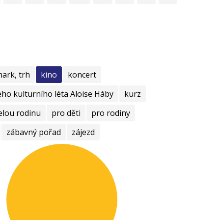
mark, trh
kino
koncert
ho kulturního léta Aloise Háby
kurz
elou rodinu
pro děti
pro rodiny
zábavný pořad
zájezd