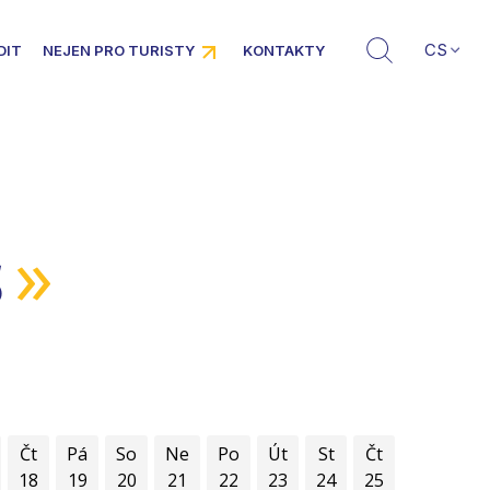
CS
DIT
NEJEN PRO TURISTY
KONTAKTY
»
5
Čt
Pá
So
Ne
Po
Út
St
Čt
18
19
20
21
22
23
24
25