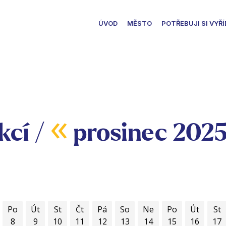
ÚVOD
MĚSTO
POTŘEBUJI SI VYŘÍ
«
kcí /
prosinec 202
Po
Út
St
Čt
Pá
So
Ne
Po
Út
St
8
9
10
11
12
13
14
15
16
17