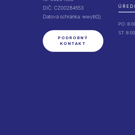
ÚŘED
DIČ: CZ00284653
Datová schránka: wwybt2j
PO:
8:00
ST: 8:00
PODROBNÝ
KONTAKT