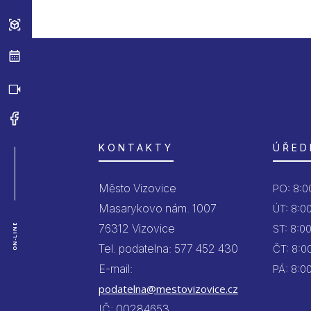
KONTAKTY
ÚŘED
Město Vizovice
PO:
8:00
Masarykovo nám. 1007
ÚT:
8:00
76312 Vizovice
ON-LINE
ST:
8:00
Tel. podatelna: 577 452 430
ČT:
8:00
E-mail:
PÁ:
8:00
podatelna@mestovizovice.cz
IČ: 00284653