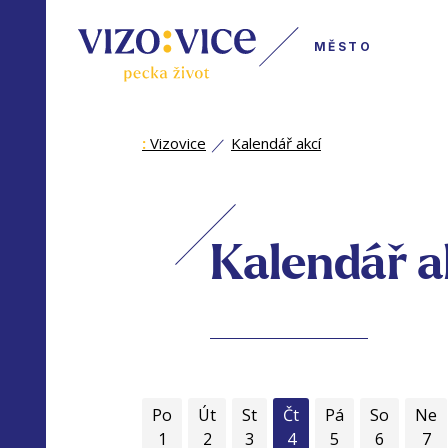
MĚSTO
:
Vizovice
Kalendář akcí
Kalendář a
Po
Út
St
Čt
Pá
So
Ne
1
2
3
4
5
6
7