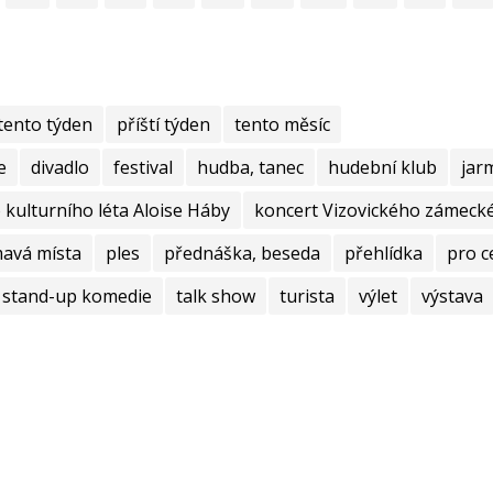
tento týden
příští týden
tento měsíc
e
divadlo
festival
hudba, tanec
hudební klub
jar
kulturního léta Aloise Háby
koncert Vizovického zámecké
mavá místa
ples
přednáška, beseda
přehlídka
pro c
stand-up komedie
talk show
turista
výlet
výstava