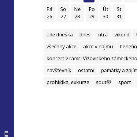
Pá
So
Ne
Po
Út
St
26
27
28
29
30
31
ode dneška
dnes
zítra
víkend
všechny akce
akce v nájmu
benefic
koncert v rámci Vizovického zámeckého 
navštěvník
ostatní
památky a zají
prohlídka, exkurze
soutěž
sport