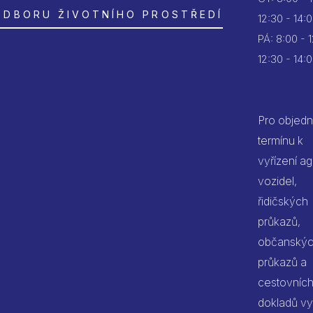
ODBORU ŽIVOTNÍHO PROSTŘEDÍ
12:30 - 14:
PÁ:
8:00 - 
12:30 - 14:
Pro objedn
termínu k
vyřízení a
vozidel,
řidičských
průkazů,
občanský
průkazů a
cestovníc
dokladů vy