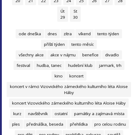
20
21
22
23
24
25
26
27
28
Út
St
29
30
ode dneška
dnes
zítra
víkend
tento týden
příští týden
tento měsíc
všechny akce
akce v nájmu
benefice
divadlo
festival
hudba, tanec
hudební klub
jarmark, trh
kino
koncert
koncert v rámci Vizovického zámeckého kulturního léta Aloise
Háby
koncert Vizovického zámeckého kulturního léta Aloise Háby
kurz
navštěvník
ostatní
památky a zajímavá místa
ples
přednáška, beseda
přehlídka
pro celou rodinu
pro děti
pro rodiny
prohlídka, exkurze
soutěž