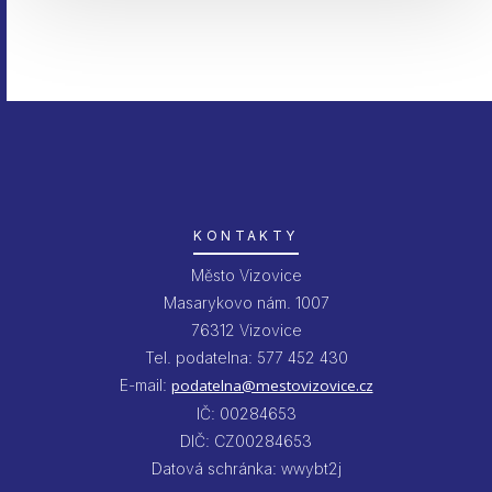
KONTAKTY
Město Vizovice
Masarykovo nám. 1007
76312 Vizovice
Tel. podatelna: 577 452 430
E-mail:
podatelna@mestovizovice.cz
IČ: 00284653
DIČ: CZ00284653
Datová schránka: wwybt2j