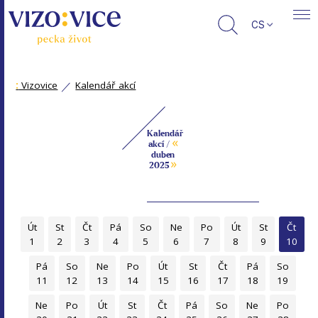
CS
:
Vizovice
Kalendář akcí
Kalendář
«
akcí /
duben
»
2025
Út
St
Čt
Pá
So
Ne
Po
Út
St
Čt
1
2
3
4
5
6
7
8
9
10
Pá
So
Ne
Po
Út
St
Čt
Pá
So
11
12
13
14
15
16
17
18
19
Ne
Po
Út
St
Čt
Pá
So
Ne
Po