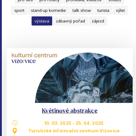
sport
stand-up komedie
talk show
turista
výlet
výstava
zábavný pořad
zájezd
Květinové abstrakce
10. 03. 2025
-
25. 04. 2025
Turistické informační centrum Vizovice