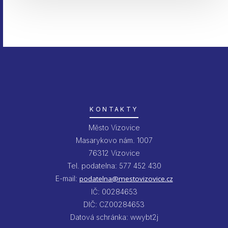
KONTAKTY
Město Vizovice
Masarykovo nám. 1007
76312 Vizovice
Tel. podatelna: 577 452 430
E-mail:
podatelna@mestovizovice.cz
IČ: 00284653
DIČ: CZ00284653
Datová schránka: wwybt2j