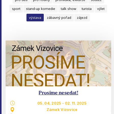
sport
stand-up komedie
talk show
turista
výlet
výstava
zábavný pořad
zájezd
Prosíme nesedat!
05. 04. 2025
-
02. 11. 2025
Zámek Vizovice