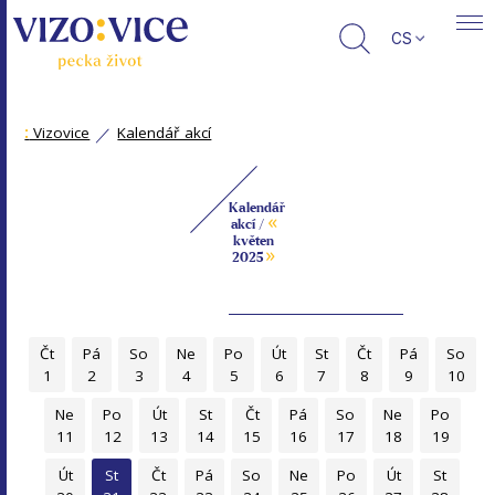
CS
:
Vizovice
Kalendář akcí
Kalendář
«
akcí /
květen
»
2025
Čt
Pá
So
Ne
Po
Út
St
Čt
Pá
So
1
2
3
4
5
6
7
8
9
10
Ne
Po
Út
St
Čt
Pá
So
Ne
Po
11
12
13
14
15
16
17
18
19
Út
St
Čt
Pá
So
Ne
Po
Út
St