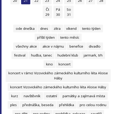
20
21
22
23
24
25
26
27
28
Čt
Pá
So
29
30
31
ode dneška
dnes
zítra
víkend
tento týden
příští týden
tento měsíc
všechny akce
akce v nájmu
benefice
divadlo
festival
hudba, tanec
hudební klub
jarmark, trh
kino
koncert
koncert v rámci Vizovického zámeckého kulturního léta Aloise
Háby
koncert Vizovického zámeckého kulturního léta Aloise Háby
kurz
navštěvník
ostatní
památky a zajímavá místa
ples
přednáška, beseda
přehlídka
pro celou rodinu
pro děti
pro rodiny
prohlídka, exkurze
soutěž