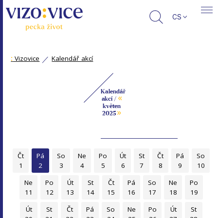
CS
:
Vizovice
Kalendář akcí
Kalendář
«
akcí /
květen
»
2025
Čt
Pá
So
Ne
Po
Út
St
Čt
Pá
So
1
2
3
4
5
6
7
8
9
10
Ne
Po
Út
St
Čt
Pá
So
Ne
Po
11
12
13
14
15
16
17
18
19
Út
St
Čt
Pá
So
Ne
Po
Út
St