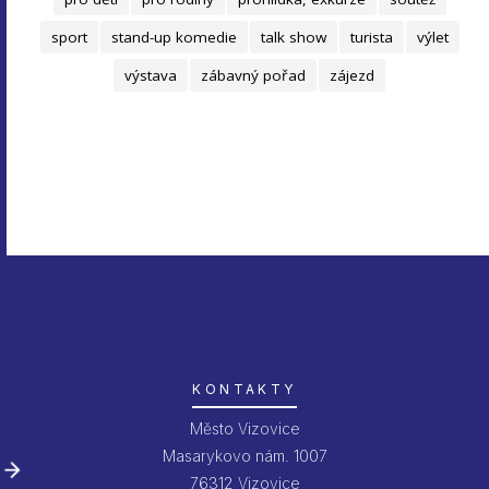
sport
stand-up komedie
talk show
turista
výlet
výstava
zábavný pořad
zájezd
KONTAKTY
Město Vizovice
Masarykovo nám. 1007
76312 Vizovice