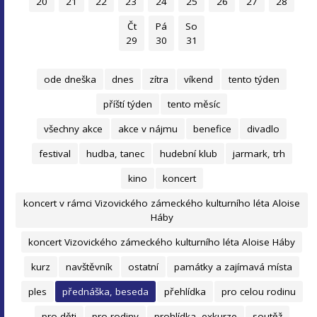
20
21
22
23
24
25
26
27
28
Čt
Pá
So
29
30
31
ode dneška
dnes
zítra
víkend
tento týden
příští týden
tento měsíc
všechny akce
akce v nájmu
benefice
divadlo
festival
hudba, tanec
hudební klub
jarmark, trh
kino
koncert
koncert v rámci Vizovického zámeckého kulturního léta Aloise
Háby
koncert Vizovického zámeckého kulturního léta Aloise Háby
kurz
navštěvník
ostatní
památky a zajímavá místa
ples
přednáška, beseda
přehlídka
pro celou rodinu
pro děti
pro rodiny
prohlídka, exkurze
soutěž