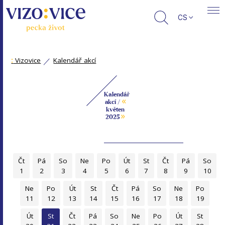
CS
:
Vizovice
Kalendář akcí
Kalendář
«
akcí /
květen
»
2025
Čt
Pá
So
Ne
Po
Út
St
Čt
Pá
So
1
2
3
4
5
6
7
8
9
10
Ne
Po
Út
St
Čt
Pá
So
Ne
Po
11
12
13
14
15
16
17
18
19
Út
St
Čt
Pá
So
Ne
Po
Út
St