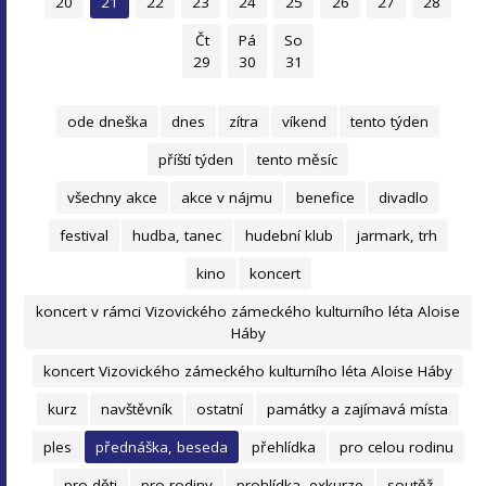
20
21
22
23
24
25
26
27
28
Čt
Pá
So
29
30
31
ode dneška
dnes
zítra
víkend
tento týden
příští týden
tento měsíc
všechny akce
akce v nájmu
benefice
divadlo
festival
hudba, tanec
hudební klub
jarmark, trh
kino
koncert
koncert v rámci Vizovického zámeckého kulturního léta Aloise
Háby
koncert Vizovického zámeckého kulturního léta Aloise Háby
kurz
navštěvník
ostatní
památky a zajímavá místa
ples
přednáška, beseda
přehlídka
pro celou rodinu
pro děti
pro rodiny
prohlídka, exkurze
soutěž