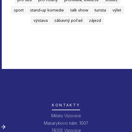
sport
stand-up komedie
talk show
turista
výlet
výstava
zábavný pořad
zájezd
KONTAKTY
Město Vizovice
Masarykovo nám. 1007
76312 Vizovice