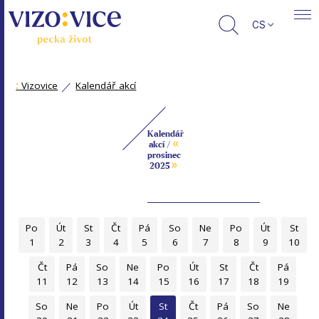
CS
:
Vizovice
Kalendář akcí
Kalendář
«
akcí /
prosinec
»
2025
Po
Út
St
Čt
Pá
So
Ne
Po
Út
St
1
2
3
4
5
6
7
8
9
10
Čt
Pá
So
Ne
Po
Út
St
Čt
Pá
11
12
13
14
15
16
17
18
19
So
Ne
Po
Út
St
Čt
Pá
So
Ne