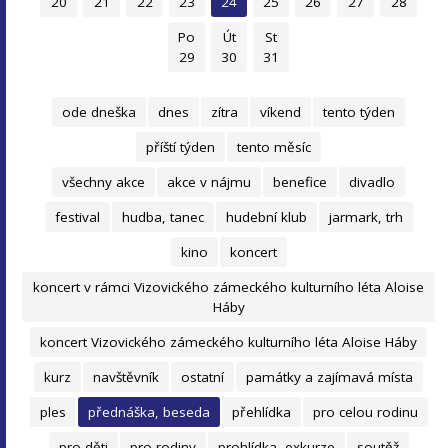
20
21
22
23
24
25
26
27
28
Po
Út
St
29
30
31
ode dneška
dnes
zítra
víkend
tento týden
příští týden
tento měsíc
všechny akce
akce v nájmu
benefice
divadlo
festival
hudba, tanec
hudební klub
jarmark, trh
kino
koncert
koncert v rámci Vizovického zámeckého kulturního léta Aloise
Háby
koncert Vizovického zámeckého kulturního léta Aloise Háby
kurz
navštěvník
ostatní
památky a zajímavá místa
ples
přednáška, beseda
přehlídka
pro celou rodinu
pro děti
pro rodiny
prohlídka, exkurze
soutěž