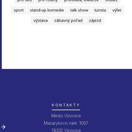
sport
stand-up komedie
talk show
turista
výlet
výstava
zábavný pořad
zájezd
KONTAKTY
Město Vizovice
Masarykovo nám. 1007
76312 Vizovice