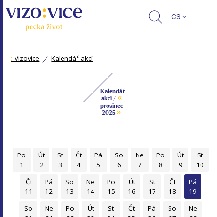
CS
:
Vizovice
Kalendář akcí
Kalendář
«
akcí /
prosinec
»
2025
Po
Út
St
Čt
Pá
So
Ne
Po
Út
St
1
2
3
4
5
6
7
8
9
10
Čt
Pá
So
Ne
Po
Út
St
Čt
Pá
11
12
13
14
15
16
17
18
19
So
Ne
Po
Út
St
Čt
Pá
So
Ne