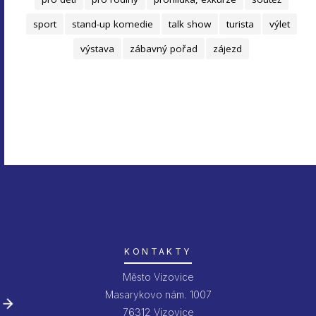
sport
stand-up komedie
talk show
turista
výlet
výstava
zábavný pořad
zájezd
KONTAKTY
Město Vizovice
Masarykovo nám. 1007
76312 Vizovice