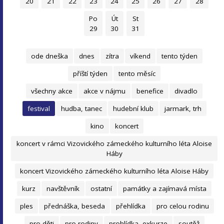
20
21
22
23
24
25
26
27
28
Po
Út
St
29
30
31
ode dneška
dnes
zítra
víkend
tento týden
příští týden
tento měsíc
všechny akce
akce v nájmu
benefice
divadlo
festival
hudba, tanec
hudební klub
jarmark, trh
kino
koncert
koncert v rámci Vizovického zámeckého kulturního léta Aloise
Háby
koncert Vizovického zámeckého kulturního léta Aloise Háby
kurz
navštěvník
ostatní
památky a zajímavá místa
ples
přednáška, beseda
přehlídka
pro celou rodinu
pro děti
pro rodiny
prohlídka, exkurze
soutěž