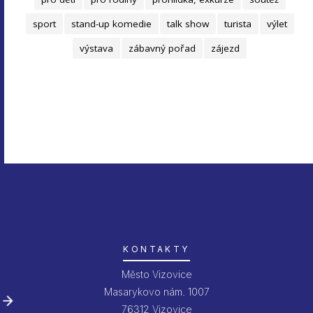
sport
stand-up komedie
talk show
turista
výlet
výstava
zábavný pořad
zájezd
KONTAKTY
Město Vizovice
Masarykovo nám. 1007
76312 Vizovice