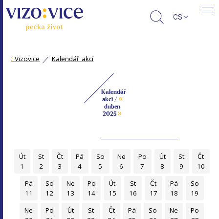
CS
:
Vizovice
Kalendář akcí
Kalendář
«
akcí /
duben
»
2025
Út
St
Čt
Pá
So
Ne
Po
Út
St
Čt
1
2
3
4
5
6
7
8
9
10
Pá
So
Ne
Po
Út
St
Čt
Pá
So
11
12
13
14
15
16
17
18
19
Ne
Po
Út
St
Čt
Pá
So
Ne
Po