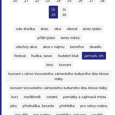
20
21
22
23
24
25
26
27
28
Út
St
29
30
ode dneška
dnes
zítra
víkend
tento týden
příští týden
tento měsíc
všechny akce
akce v nájmu
benefice
divadlo
festival
hudba, tanec
hudební klub
jarmark, trh
kino
koncert
koncert v rámci Vizovického zámeckého kulturního léta Aloise
Háby
koncert Vizovického zámeckého kulturního léta Aloise Háby
kurz
navštěvník
ostatní
památky a zajímavá místa
ples
přednáška, beseda
přehlídka
pro celou rodinu
pro děti
pro rodiny
prohlídka, exkurze
soutěž