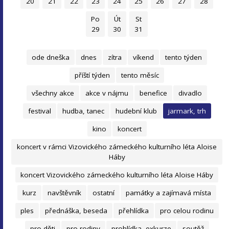
20
21
22
23
24
25
26
27
28
Po
Út
St
29
30
31
ode dneška
dnes
zítra
víkend
tento týden
příští týden
tento měsíc
všechny akce
akce v nájmu
benefice
divadlo
festival
hudba, tanec
hudební klub
jarmark, trh
kino
koncert
koncert v rámci Vizovického zámeckého kulturního léta Aloise
Háby
koncert Vizovického zámeckého kulturního léta Aloise Háby
kurz
navštěvník
ostatní
památky a zajímavá místa
ples
přednáška, beseda
přehlídka
pro celou rodinu
pro děti
pro rodiny
prohlídka, exkurze
soutěž