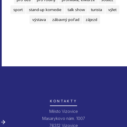
sport
stand-up komedie
talk show
turista
výlet
výstava
zábavný pořad
zájezd
KONTAKTY
Město Vizovice
Masarykovo nám. 1007
76312 Vizovice