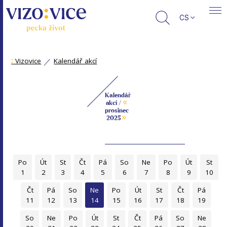
CS
:
Vizovice
Kalendář akcí
Kalendář
«
akcí /
prosinec
»
2025
Po
Út
St
Čt
Pá
So
Ne
Po
Út
St
1
2
3
4
5
6
7
8
9
10
Čt
Pá
So
Ne
Po
Út
St
Čt
Pá
11
12
13
14
15
16
17
18
19
So
Ne
Po
Út
St
Čt
Pá
So
Ne