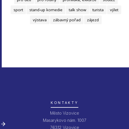
sport
stand-up komedie
talk show
turista
výlet
výstava
zábavný pořad
zájezd
KONTAKTY
Město Vizovice
Masarykovo nám. 1007
76312 Vizovice