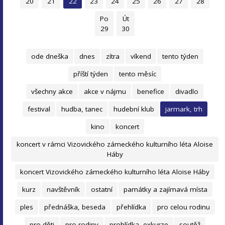
20
21
22
23
24
25
26
27
28
Po
Út
29
30
ode dneška
dnes
zítra
víkend
tento týden
příští týden
tento měsíc
všechny akce
akce v nájmu
benefice
divadlo
festival
hudba, tanec
hudební klub
jarmark, trh
kino
koncert
koncert v rámci Vizovického zámeckého kulturního léta Aloise
Háby
koncert Vizovického zámeckého kulturního léta Aloise Háby
kurz
navštěvník
ostatní
památky a zajímavá místa
ples
přednáška, beseda
přehlídka
pro celou rodinu
pro děti
pro rodiny
prohlídka, exkurze
soutěž