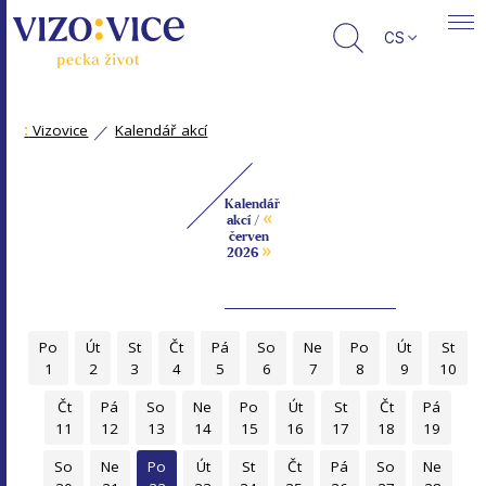
CS
:
Vizovice
Kalendář akcí
Kalendář
«
akcí /
červen
»
2026
Po
Út
St
Čt
Pá
So
Ne
Po
Út
St
1
2
3
4
5
6
7
8
9
10
Čt
Pá
So
Ne
Po
Út
St
Čt
Pá
11
12
13
14
15
16
17
18
19
So
Ne
Po
Út
St
Čt
Pá
So
Ne