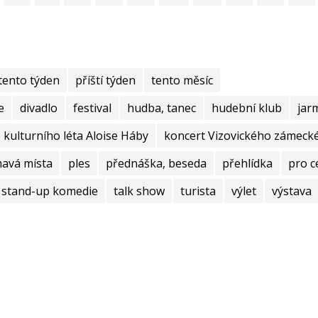
tento týden
příští týden
tento měsíc
e
divadlo
festival
hudba, tanec
hudební klub
jar
kulturního léta Aloise Háby
koncert Vizovického zámecké
mavá místa
ples
přednáška, beseda
přehlídka
pro c
stand-up komedie
talk show
turista
výlet
výstava