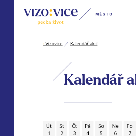
MĚSTO
:
Vizovice
Kalendář akcí
Kalendář a
Út
St
Čt
Pá
So
Ne
Po
1
2
3
4
5
6
7