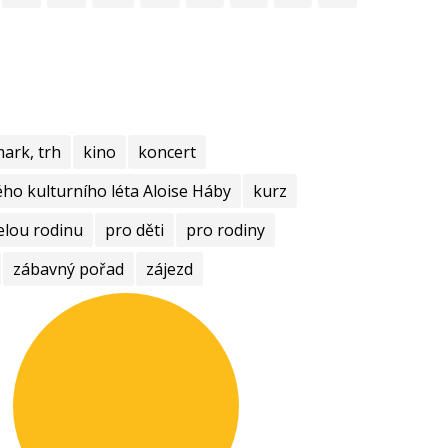
mark, trh
kino
koncert
ho kulturního léta Aloise Háby
kurz
elou rodinu
pro děti
pro rodiny
zábavný pořad
zájezd