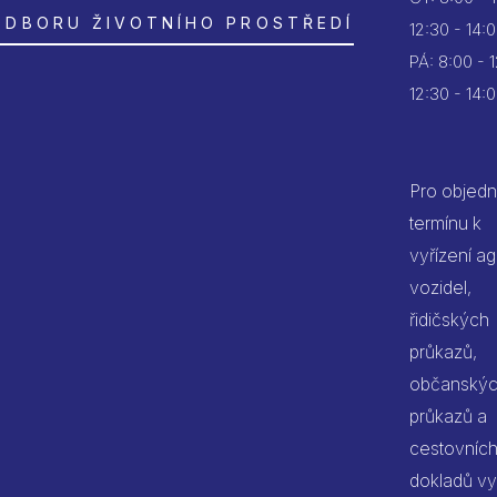
ODBORU ŽIVOTNÍHO PROSTŘEDÍ
12:30 - 14:
PÁ:
8:00 - 
12:30 - 14:
Pro objedn
termínu k
vyřízení a
vozidel,
řidičských
průkazů,
občanský
průkazů a
cestovníc
dokladů vy