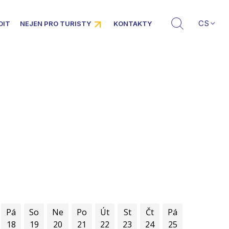
CS
DIT
NEJEN PRO TURISTY
KONTAKTY
Pá
So
Ne
Po
Út
St
Čt
Pá
18
19
20
21
22
23
24
25