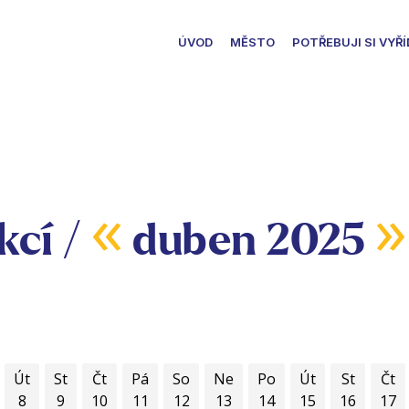
ÚVOD
MĚSTO
POTŘEBUJI SI VYŘÍ
«
»
kcí /
duben 2025
Út
St
Čt
Pá
So
Ne
Po
Út
St
Čt
8
9
10
11
12
13
14
15
16
17