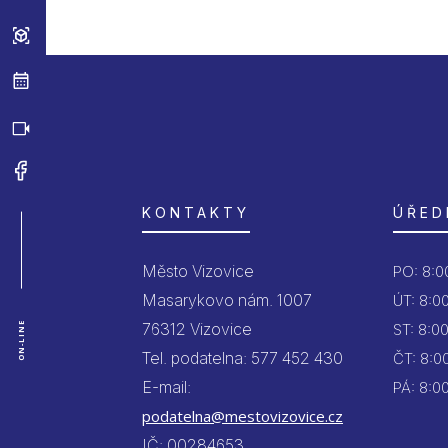
KONTAKTY
ÚŘED
Město Vizovice
PO:
8:00
Masarykovo nám. 1007
ÚT:
8:00
76312 Vizovice
ON-LINE
ST:
8:00
Tel. podatelna: 577 452 430
ČT:
8:00
E-mail:
PÁ:
8:00
podatelna@mestovizovice.cz
IČ: 00284653