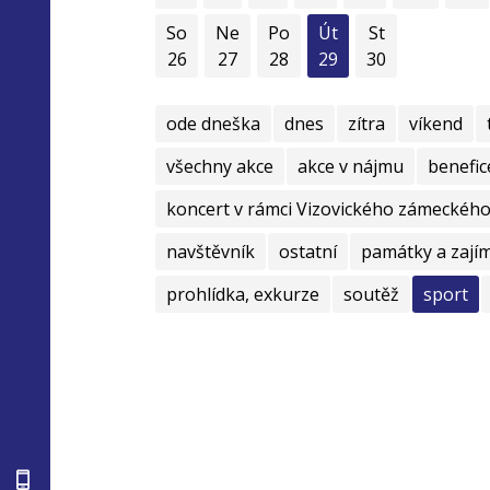
So
Ne
Po
Út
St
26
27
28
29
30
ode dneška
dnes
zítra
víkend
všechny akce
akce v nájmu
benefic
koncert v rámci Vizovického zámeckého 
navštěvník
ostatní
památky a zají
prohlídka, exkurze
soutěž
sport