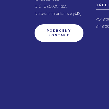
ÚŘED
DIČ: CZ00284653
Datová schránka: wwybt2j
PO:
8:00
ST: 8:00
PODROBNÝ
KONTAKT