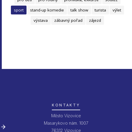
sport
stand-up komedie
talk show
turista
výlet
výstava
zábavný pořad
zájezd
KONTAKTY
Město Vizovice
Masarykovo nám. 1007
76312 Vizovice