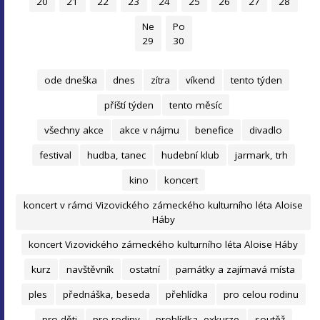
20
21
22
23
24
25
26
27
28
Ne
Po
29
30
ode dneška
dnes
zítra
víkend
tento týden
příští týden
tento měsíc
všechny akce
akce v nájmu
benefice
divadlo
festival
hudba, tanec
hudební klub
jarmark, trh
kino
koncert
koncert v rámci Vizovického zámeckého kulturního léta Aloise
Háby
koncert Vizovického zámeckého kulturního léta Aloise Háby
kurz
navštěvník
ostatní
památky a zajímavá místa
ples
přednáška, beseda
přehlídka
pro celou rodinu
pro děti
pro rodiny
prohlídka, exkurze
soutěž