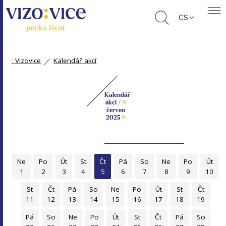
CS
:
Vizovice
Kalendář akcí
Kalendář
«
akcí /
červen
»
2025
Ne
Po
Út
St
Čt
Pá
So
Ne
Po
Út
1
2
3
4
5
6
7
8
9
10
St
Čt
Pá
So
Ne
Po
Út
St
Čt
11
12
13
14
15
16
17
18
19
Pá
So
Ne
Po
Út
St
Čt
Pá
So