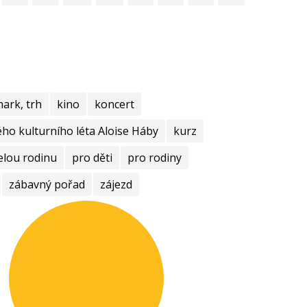
mark, trh
kino
koncert
ho kulturního léta Aloise Háby
kurz
elou rodinu
pro děti
pro rodiny
zábavný pořad
zájezd