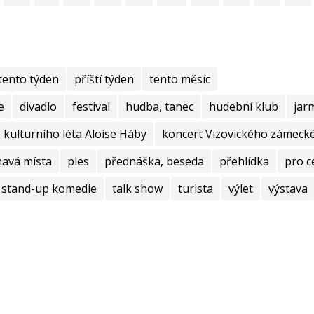
tento týden
příští týden
tento měsíc
e
divadlo
festival
hudba, tanec
hudební klub
jar
kulturního léta Aloise Háby
koncert Vizovického zámecké
mavá místa
ples
přednáška, beseda
přehlídka
pro c
stand-up komedie
talk show
turista
výlet
výstava