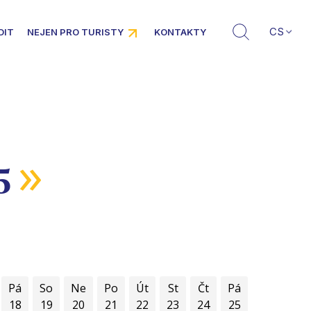
CS
DIT
NEJEN PRO TURISTY
KONTAKTY
»
5
Pá
So
Ne
Po
Út
St
Čt
Pá
18
19
20
21
22
23
24
25