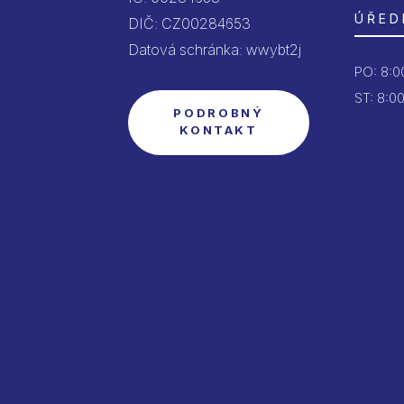
ÚŘED
DIČ: CZ00284653
Datová schránka: wwybt2j
PO:
8:00
ST: 8:00
PODROBNÝ
KONTAKT