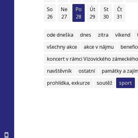
So
Ne
Po
Út
St
Čt
26
27
28
29
30
31
ode dneška
dnes
zítra
víkend
všechny akce
akce v nájmu
benefic
koncert v rámci Vizovického zámeckého 
navštěvník
ostatní
památky a zají
prohlídka, exkurze
soutěž
sport