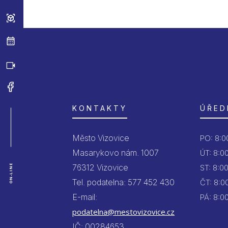
KONTAKTY
ÚŘED
Město Vizovice
PO:
8:00
Masarykovo nám. 1007
ÚT:
8:00
76312 Vizovice
ON-LINE
ST:
8:00
Tel. podatelna: 577 452 430
ČT:
8:00
E-mail:
PÁ:
8:00
podatelna@mestovizovice.cz
IČ: 00284653