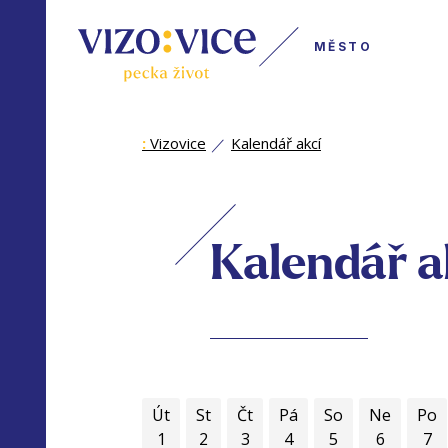
MĚSTO
:
Vizovice
Kalendář akcí
Kalendář a
Út
St
Čt
Pá
So
Ne
Po
1
2
3
4
5
6
7