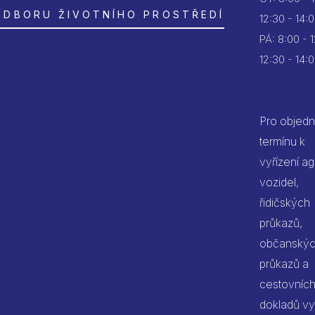
ODBORU ŽIVOTNÍHO PROSTŘEDÍ
12:30 - 14:
PÁ:
8:00 - 
12:30 - 14:
Pro objedn
termínu k
vyřízení a
vozidel,
řidičských
průkazů,
občanský
průkazů a
cestovníc
dokladů vy