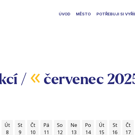
ÚVOD
MĚSTO
POTŘEBUJI SI VYŘÍ
«
kcí /
červenec 202
Út
St
Čt
Pá
So
Ne
Po
Út
St
Čt
8
9
10
11
12
13
14
15
16
17