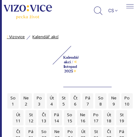
CS
:
Vizovice
Kalendář akcí
Kalendář
«
akcí /
listopad
»
2025
So
Ne
Po
Út
St
Čt
Pá
So
Ne
Po
1
2
3
4
5
6
7
8
9
10
Út
St
Čt
Pá
So
Ne
Po
Út
St
11
12
13
14
15
16
17
18
19
Čt
Pá
So
Ne
Po
Út
St
Čt
Pá