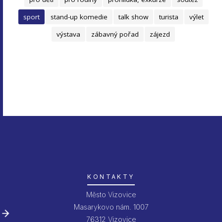
sport
stand-up komedie
talk show
turista
výlet
výstava
zábavný pořad
zájezd
KONTAKTY
Město Vizovice
Masarykovo nám. 1007
76312 Vizovice