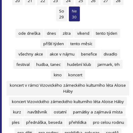
20
21
22
23
24
25
26
27
28
So
Ne
29
30
ode dneška
dnes
zítra
víkend
tento týden
příští týden
tento měsíc
všechny akce
akce v nájmu
benefice
divadlo
festival
hudba, tanec
hudební klub
jarmark, trh
kino
koncert
koncert v rámci Vizovického zámeckého kulturního léta Aloise
Háby
koncert Vizovického zámeckého kulturního léta Aloise Háby
kurz
navštěvník
ostatní
památky a zajímavá místa
ples
přednáška, beseda
přehlídka
pro celou rodinu
pro děti
pro rodiny
prohlídka, exkurze
soutěž