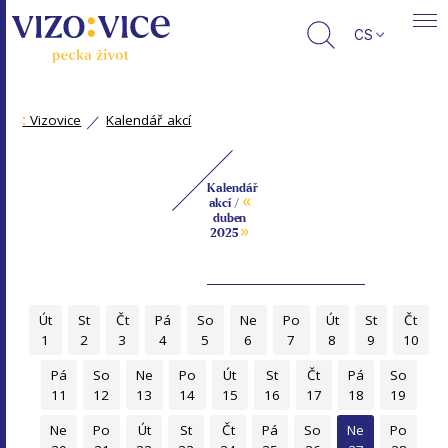
CS
:
Vizovice
Kalendář akcí
Kalendář
«
akcí /
duben
»
2025
Út
St
Čt
Pá
So
Ne
Po
Út
St
Čt
1
2
3
4
5
6
7
8
9
10
Pá
So
Ne
Po
Út
St
Čt
Pá
So
11
12
13
14
15
16
17
18
19
Ne
Po
Út
St
Čt
Pá
So
Ne
Po