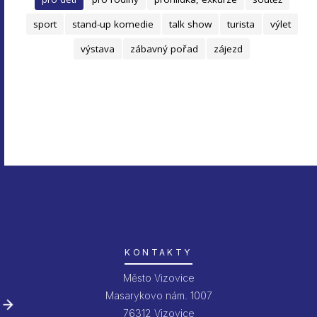
sport
stand-up komedie
talk show
turista
výlet
výstava
zábavný pořad
zájezd
KONTAKTY
Město Vizovice
Masarykovo nám. 1007
76312 Vizovice