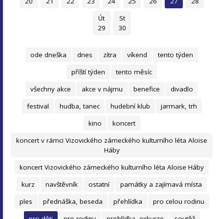
20
21
22
23
24
25
26
27
28
Út
St
29
30
ode dneška
dnes
zítra
víkend
tento týden
příští týden
tento měsíc
všechny akce
akce v nájmu
benefice
divadlo
festival
hudba, tanec
hudební klub
jarmark, trh
kino
koncert
koncert v rámci Vizovického zámeckého kulturního léta Aloise
Háby
koncert Vizovického zámeckého kulturního léta Aloise Háby
kurz
navštěvník
ostatní
památky a zajímavá místa
ples
přednáška, beseda
přehlídka
pro celou rodinu
pro děti
pro rodiny
prohlídka, exkurze
soutěž