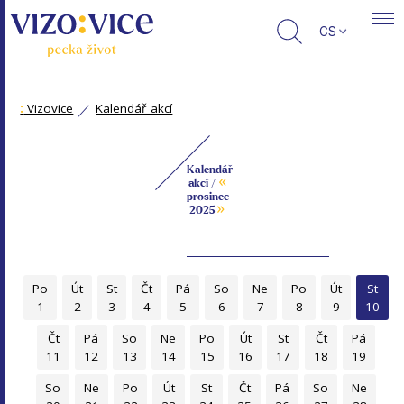
CS
:
Vizovice
Kalendář akcí
Kalendář
«
akcí /
prosinec
»
2025
Po
Út
St
Čt
Pá
So
Ne
Po
Út
St
1
2
3
4
5
6
7
8
9
10
Čt
Pá
So
Ne
Po
Út
St
Čt
Pá
11
12
13
14
15
16
17
18
19
So
Ne
Po
Út
St
Čt
Pá
So
Ne