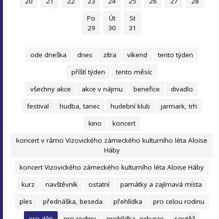
20
21
22
23
24
25
26
27
28
Po
Út
St
29
30
31
ode dneška
dnes
zítra
víkend
tento týden
příští týden
tento měsíc
všechny akce
akce v nájmu
benefice
divadlo
festival
hudba, tanec
hudební klub
jarmark, trh
kino
koncert
koncert v rámci Vizovického zámeckého kulturního léta Aloise
Háby
koncert Vizovického zámeckého kulturního léta Aloise Háby
kurz
navštěvník
ostatní
památky a zajímavá místa
ples
přednáška, beseda
přehlídka
pro celou rodinu
pro děti
pro rodiny
prohlídka, exkurze
soutěž