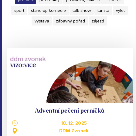
sport
stand-up komedie
talk show
turista
výlet
výstava
zábavný pořad
zájezd
Adventní pečení perníčků
10. 12. 2025
DDM Zvonek