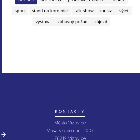
sport
stand-up komedie
talk show
turista
výlet
výstava
zábavný pořad
zájezd
KONTAKTY
Město Vizovice
Masarykovo nám. 1007
76312 Vizovice