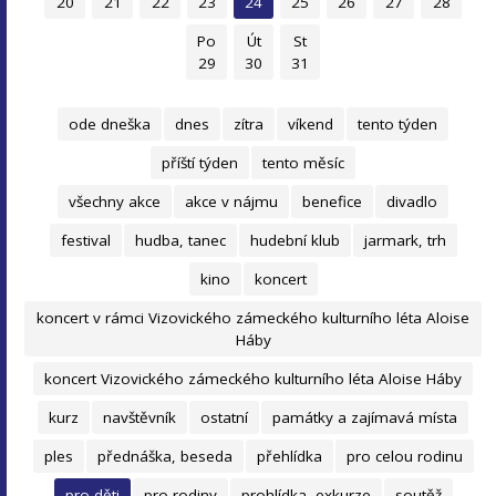
20
21
22
23
24
25
26
27
28
Po
Út
St
29
30
31
ode dneška
dnes
zítra
víkend
tento týden
příští týden
tento měsíc
všechny akce
akce v nájmu
benefice
divadlo
festival
hudba, tanec
hudební klub
jarmark, trh
kino
koncert
koncert v rámci Vizovického zámeckého kulturního léta Aloise
Háby
koncert Vizovického zámeckého kulturního léta Aloise Háby
kurz
navštěvník
ostatní
památky a zajímavá místa
ples
přednáška, beseda
přehlídka
pro celou rodinu
pro děti
pro rodiny
prohlídka, exkurze
soutěž