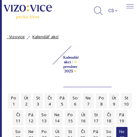
CS
:
Vizovice
Kalendář akcí
Kalendář
«
akcí /
prosinec
»
2025
Po
Út
St
Čt
Pá
So
Ne
Po
Út
St
1
2
3
4
5
6
7
8
9
10
Čt
Pá
So
Ne
Po
Út
St
Čt
Pá
11
12
13
14
15
16
17
18
19
So
Ne
Po
Út
St
Čt
Pá
So
Ne