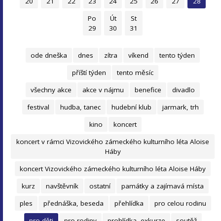
20
21
22
23
24
25
26
27
28
Po
Út
St
29
30
31
ode dneška
dnes
zítra
víkend
tento týden
příští týden
tento měsíc
všechny akce
akce v nájmu
benefice
divadlo
festival
hudba, tanec
hudební klub
jarmark, trh
kino
koncert
koncert v rámci Vizovického zámeckého kulturního léta Aloise
Háby
koncert Vizovického zámeckého kulturního léta Aloise Háby
kurz
navštěvník
ostatní
památky a zajímavá místa
ples
přednáška, beseda
přehlídka
pro celou rodinu
pro děti
pro rodiny
prohlídka, exkurze
soutěž