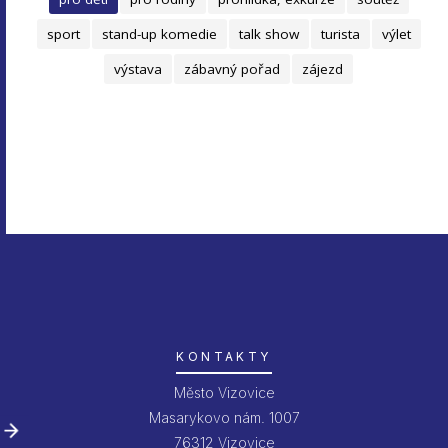
sport
stand-up komedie
talk show
turista
výlet
výstava
zábavný pořad
zájezd
KONTAKTY
Město Vizovice
Masarykovo nám. 1007
76312 Vizovice