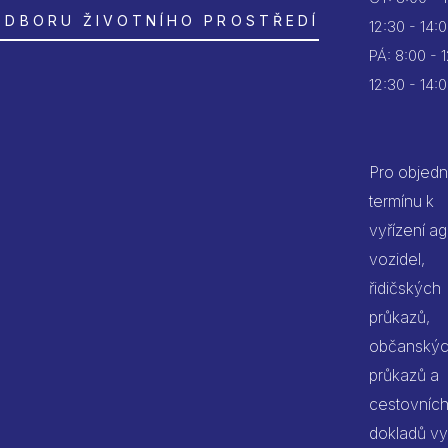
ODBORU ŽIVOTNÍHO PROSTŘEDÍ
12:30 - 14:
PÁ:
8:00 - 
12:30 - 14:
Pro objedn
termínu k
vyřízení a
vozidel,
řidičských
průkazů,
občanský
průkazů a
cestovníc
dokladů vy