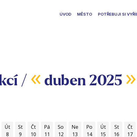
ÚVOD
MĚSTO
POTŘEBUJI SI VYŘÍ
«
»
kcí /
duben 2025
Út
St
Čt
Pá
So
Ne
Po
Út
St
Čt
8
9
10
11
12
13
14
15
16
17