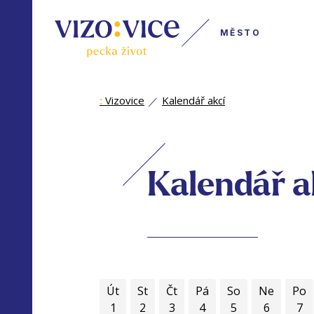
MĚSTO
:
Vizovice
Kalendář akcí
Kalendář a
Út
St
Čt
Pá
So
Ne
Po
1
2
3
4
5
6
7