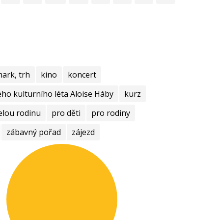
mark, trh
kino
koncert
ho kulturního léta Aloise Háby
kurz
elou rodinu
pro děti
pro rodiny
zábavný pořad
zájezd