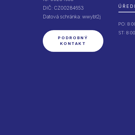
ÚŘED
DIČ: CZ00284653
Datová schránka: wwybt2j
PO:
8:00
ST: 8:00
PODROBNÝ
KONTAKT