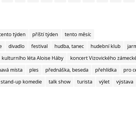
tento týden
příští týden
tento měsíc
e
divadlo
festival
hudba, tanec
hudební klub
jar
kulturního léta Aloise Háby
koncert Vizovického zámecké
mavá místa
ples
přednáška, beseda
přehlídka
pro c
stand-up komedie
talk show
turista
výlet
výstava