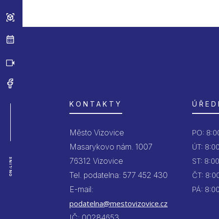
KONTAKTY
ÚŘED
Město Vizovice
PO:
8:00
Masarykovo nám. 1007
ÚT:
8:00
76312 Vizovice
ON-LINE
ST:
8:00
Tel. podatelna: 577 452 430
ČT:
8:00
E-mail:
PÁ:
8:00
podatelna@mestovizovice.cz
IČ: 00284653