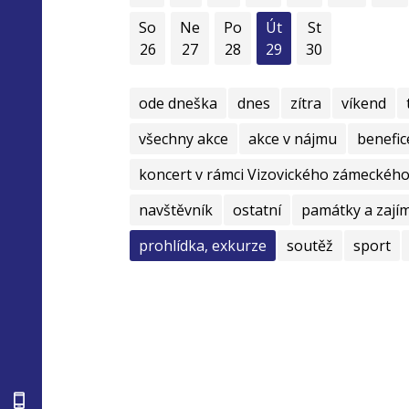
So
Ne
Po
Út
St
26
27
28
29
30
ode dneška
dnes
zítra
víkend
všechny akce
akce v nájmu
benefic
koncert v rámci Vizovického zámeckého 
navštěvník
ostatní
památky a zají
prohlídka, exkurze
soutěž
sport