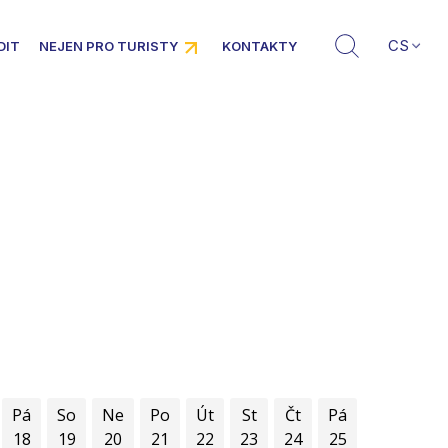
CS
DIT
NEJEN PRO TURISTY
KONTAKTY
Pá
So
Ne
Po
Út
St
Čt
Pá
18
19
20
21
22
23
24
25