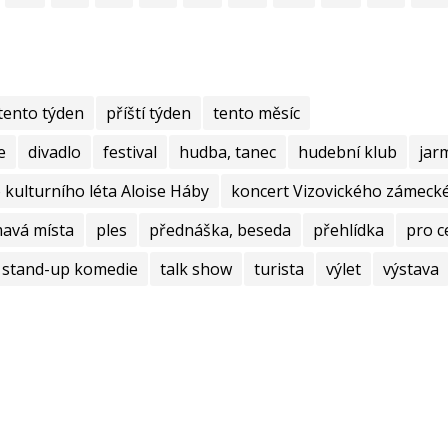
tento týden
příští týden
tento měsíc
e
divadlo
festival
hudba, tanec
hudební klub
jar
kulturního léta Aloise Háby
koncert Vizovického zámecké
mavá místa
ples
přednáška, beseda
přehlídka
pro c
stand-up komedie
talk show
turista
výlet
výstava