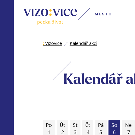
MĚSTO
:
Vizovice
Kalendář akcí
Kalendář a
Po
Út
St
Čt
Pá
So
Ne
1
2
3
4
5
6
7