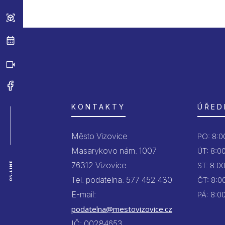
KONTAKTY
ÚŘED
Město Vizovice
PO:
8:00
Masarykovo nám. 1007
ÚT:
8:00
76312 Vizovice
ON-LINE
ST:
8:00
Tel. podatelna: 577 452 430
ČT:
8:00
E-mail:
PÁ:
8:00
podatelna@mestovizovice.cz
IČ: 00284653