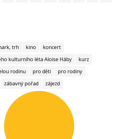
mark, trh
kino
koncert
ho kulturního léta Aloise Háby
kurz
elou rodinu
pro děti
pro rodiny
zábavný pořad
zájezd