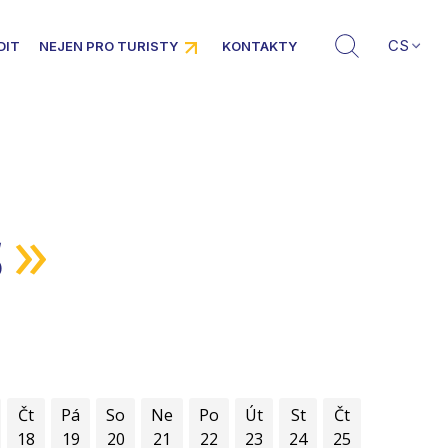
CS
DIT
NEJEN PRO TURISTY
KONTAKTY
»
5
Čt
Pá
So
Ne
Po
Út
St
Čt
18
19
20
21
22
23
24
25