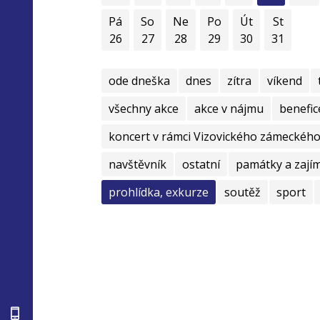
Pá
So
Ne
Po
Út
St
26
27
28
29
30
31
ode dneška
dnes
zítra
víkend
všechny akce
akce v nájmu
benefic
koncert v rámci Vizovického zámeckého 
navštěvník
ostatní
památky a zají
prohlídka, exkurze
soutěž
sport