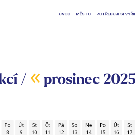
ÚVOD
MĚSTO
POTŘEBUJI SI VYŘÍ
«
kcí /
prosinec 202
Po
Út
St
Čt
Pá
So
Ne
Po
Út
St
8
9
10
11
12
13
14
15
16
17