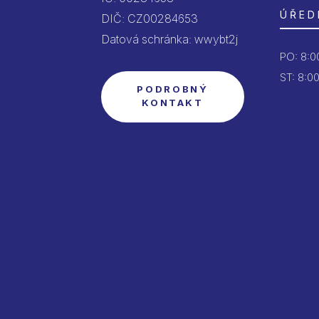
ÚŘED
DIČ: CZ00284653
Datová schránka: wwybt2j
PO:
8:00
ST: 8:00
PODROBNÝ
KONTAKT