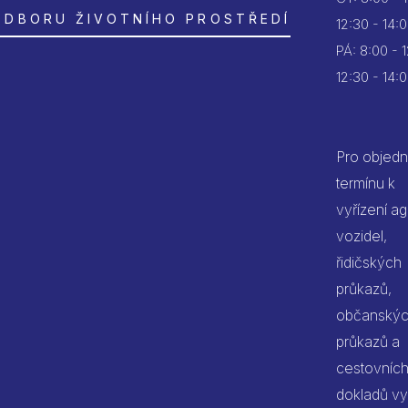
ODBORU ŽIVOTNÍHO PROSTŘEDÍ
12:30 - 14:
PÁ:
8:00 - 
12:30 - 14:
Pro objedn
termínu k
vyřízení a
vozidel,
řidičských
průkazů,
občanský
průkazů a
cestovníc
dokladů vy