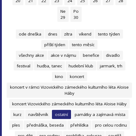
20
21
22
23
24
25
26
27
28
Ne
Po
29
30
ode dneška
dnes
zítra
víkend
tento týden
příští týden
tento měsíc
všechny akce
akce v nájmu
benefice
divadlo
festival
hudba, tanec
hudební klub
jarmark, trh
kino
koncert
koncert v rámci Vizovického zámeckého kulturního léta Aloise
Háby
koncert Vizovického zámeckého kulturního léta Aloise Háby
kurz
navštěvník
ostatní
památky a zajímavá místa
ples
přednáška, beseda
přehlídka
pro celou rodinu
pro děti
pro rodiny
prohlídka, exkurze
soutěž