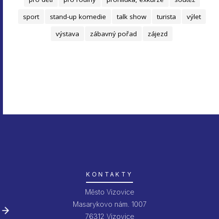
sport
stand-up komedie
talk show
turista
výlet
výstava
zábavný pořad
zájezd
KONTAKTY
Město Vizovice
Masarykovo nám. 1007
76312 Vizovice