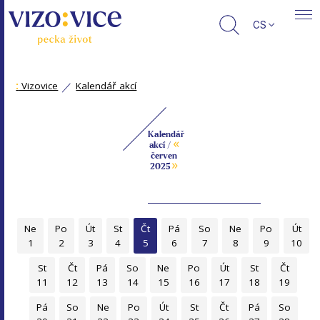
CS
:
Vizovice
Kalendář akcí
Kalendář
«
akcí /
červen
»
2025
Ne
Po
Út
St
Čt
Pá
So
Ne
Po
Út
1
2
3
4
5
6
7
8
9
10
St
Čt
Pá
So
Ne
Po
Út
St
Čt
11
12
13
14
15
16
17
18
19
Pá
So
Ne
Po
Út
St
Čt
Pá
So