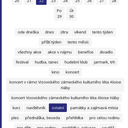
20
21
22
23
24
25
26
27
28
Po
Út
29
30
ode dneška
dnes
zítra
víkend
tento týden
příští týden
tento měsíc
všechny akce
akce v nájmu
benefice
divadlo
festival
hudba, tanec
hudební klub
jarmark, trh
kino
koncert
koncert v rámci Vizovického zámeckého kulturního léta Aloise
Háby
koncert Vizovického zámeckého kulturního léta Aloise Háby
kurz
navštěvník
ostatní
památky a zajímavá místa
ples
přednáška, beseda
přehlídka
pro celou rodinu
pro děti
pro rodiny
prohlídka, exkurze
soutěž