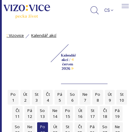
CS
:
Vizovice
Kalendář akcí
Kalendář
«
akcí /
červen
»
2026
Po
Út
St
Čt
Pá
So
Ne
Po
Út
St
1
2
3
4
5
6
7
8
9
10
Čt
Pá
So
Ne
Po
Út
St
Čt
Pá
11
12
13
14
15
16
17
18
19
So
Ne
Po
Út
St
Čt
Pá
So
Ne