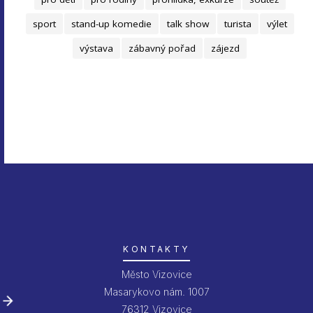
sport
stand-up komedie
talk show
turista
výlet
výstava
zábavný pořad
zájezd
KONTAKTY
Město Vizovice
Masarykovo nám. 1007
76312 Vizovice