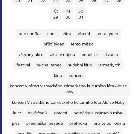
20
21
22
23
24
25
26
27
28
Čt
Pá
So
29
30
31
ode dneška
dnes
zítra
víkend
tento týden
příští týden
tento měsíc
všechny akce
akce v nájmu
benefice
divadlo
festival
hudba, tanec
hudební klub
jarmark, trh
kino
koncert
koncert v rámci Vizovického zámeckého kulturního léta Aloise
Háby
koncert Vizovického zámeckého kulturního léta Aloise Háby
kurz
navštěvník
ostatní
památky a zajímavá místa
ples
přednáška, beseda
přehlídka
pro celou rodinu
pro děti
pro rodiny
prohlídka, exkurze
soutěž