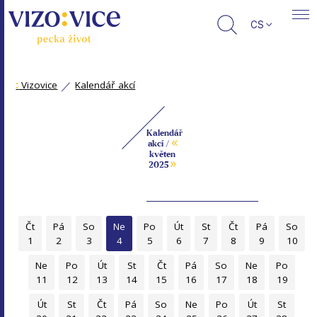
CS
:
Vizovice
Kalendář akcí
Kalendář
«
akcí /
květen
»
2025
Čt
Pá
So
Ne
Po
Út
St
Čt
Pá
So
1
2
3
4
5
6
7
8
9
10
Ne
Po
Út
St
Čt
Pá
So
Ne
Po
11
12
13
14
15
16
17
18
19
Út
St
Čt
Pá
So
Ne
Po
Út
St