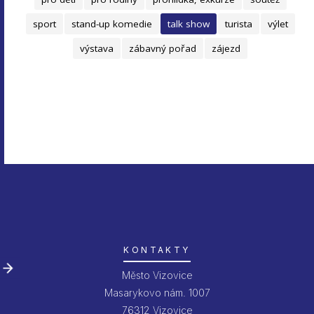
sport
stand-up komedie
talk show
turista
výlet
výstava
zábavný pořad
zájezd
KONTAKTY
Město Vizovice
Masarykovo nám. 1007
76312 Vizovice