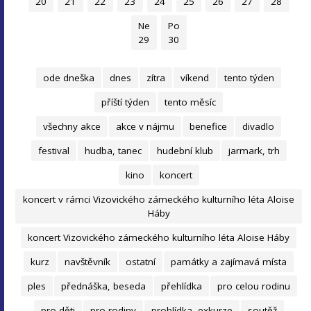
20
21
22
23
24
25
26
27
28
Ne
Po
29
30
ode dneška
dnes
zítra
víkend
tento týden
příští týden
tento měsíc
všechny akce
akce v nájmu
benefice
divadlo
festival
hudba, tanec
hudební klub
jarmark, trh
kino
koncert
koncert v rámci Vizovického zámeckého kulturního léta Aloise
Háby
koncert Vizovického zámeckého kulturního léta Aloise Háby
kurz
navštěvník
ostatní
památky a zajímavá místa
ples
přednáška, beseda
přehlídka
pro celou rodinu
pro děti
pro rodiny
prohlídka, exkurze
soutěž