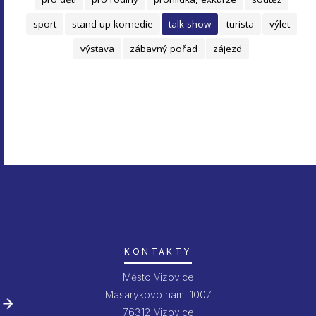
sport
stand-up komedie
talk show
turista
výlet
výstava
zábavný pořad
zájezd
KONTAKTY
Město Vizovice
Masarykovo nám. 1007
76312 Vizovice