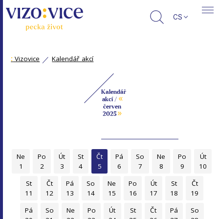
CS
:
Vizovice
Kalendář akcí
Kalendář
«
akcí /
červen
»
2025
Ne
Po
Út
St
Čt
Pá
So
Ne
Po
Út
1
2
3
4
5
6
7
8
9
10
St
Čt
Pá
So
Ne
Po
Út
St
Čt
11
12
13
14
15
16
17
18
19
Pá
So
Ne
Po
Út
St
Čt
Pá
So