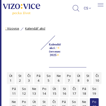
CS
:
Vizovice
Kalendář akcí
Kalendář
«
akcí /
červenec
»
2025
Út
St
Čt
Pá
So
Ne
Po
Út
St
Čt
1
2
3
4
5
6
7
8
9
10
Pá
So
Ne
Po
Út
St
Čt
Pá
So
11
12
13
14
15
16
17
18
19
Ne
Po
Út
St
Čt
Pá
So
Ne
Po