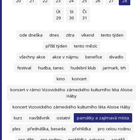
20
21
22
23
24
25
26
27
28
Út
St
Čt
29
30
31
ode dneška
dnes
zítra
víkend
tento týden
příští týden
tento měsíc
všechny akce
akce v nájmu
benefice
divadlo
festival
hudba, tanec
hudební klub
jarmark, trh
kino
koncert
koncert v rámci Vizovického zámeckého kulturního léta Aloise
Háby
koncert Vizovického zámeckého kulturního léta Aloise Háby
kurz
navštěvník
ostatní
památky a zajímavá místa
ples
přednáška, beseda
přehlídka
pro celou rodinu
pro děti
pro rodiny
prohlídka, exkurze
soutěž