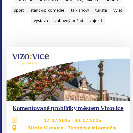
sport
stand-up komedie
talk show
turista
výlet
výstava
zábavný pořad
zájezd
Komentované prohlídky městem Vizovice
02. 07. 2025
-
30. 07. 2025
Město Vizovice - Turistické informační