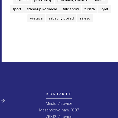
sport
stand-up komedie
talk show
turista
výlet
výstava
zábavný pořad
zájezd
KONTAKTY
Město Vizovice
Masarykovo nám. 1007
76312 Vizovice