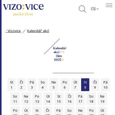
CS
:
Vizovice
Kalendář akcí
Kalendář
«
akcí /
říjen
»
2025
St
Čt
Pá
So
Ne
Po
Út
St
Čt
Pá
1
2
3
4
5
6
7
8
9
10
So
Ne
Po
Út
St
Čt
Pá
So
Ne
11
12
13
14
15
16
17
18
19
Po
Út
St
Čt
Pá
So
Ne
Po
Út