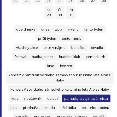
20
21
22
23
24
25
26
27
28
St
Čt
Pá
29
30
31
ode dneška
dnes
zítra
víkend
tento týden
příští týden
tento měsíc
všechny akce
akce v nájmu
benefice
divadlo
festival
hudba, tanec
hudební klub
jarmark, trh
kino
koncert
koncert v rámci Vizovického zámeckého kulturního léta Aloise
Háby
koncert Vizovického zámeckého kulturního léta Aloise Háby
kurz
navštěvník
ostatní
památky a zajímavá místa
ples
přednáška, beseda
přehlídka
pro celou rodinu
pro děti
pro rodiny
prohlídka, exkurze
soutěž