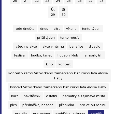
20
21
22
23
24
25
26
27
28
Út
St
29
30
ode dneška
dnes
zítra
víkend
tento týden
příští týden
tento měsíc
všechny akce
akce v nájmu
benefice
divadlo
festival
hudba, tanec
hudební klub
jarmark, trh
kino
koncert
koncert v rámci Vizovického zámeckého kulturního léta Aloise
Háby
koncert Vizovického zámeckého kulturního léta Aloise Háby
kurz
navštěvník
ostatní
památky a zajímavá místa
ples
přednáška, beseda
přehlídka
pro celou rodinu
pro děti
pro rodiny
prohlídka, exkurze
soutěž