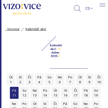
CS
:
Vizovice
Kalendář akcí
Kalendář
«
akcí /
duben
»
2025
Út
St
Čt
Pá
So
Ne
Po
Út
St
Čt
1
2
3
4
5
6
7
8
9
10
Pá
So
Ne
Po
Út
St
Čt
Pá
So
11
12
13
14
15
16
17
18
19
Ne
Po
Út
St
Čt
Pá
So
Ne
Po