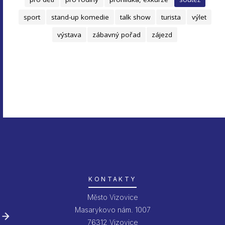
sport
stand-up komedie
talk show
turista
výlet
výstava
zábavný pořad
zájezd
KONTAKTY
Město Vizovice
Masarykovo nám. 1007
76312 Vizovice