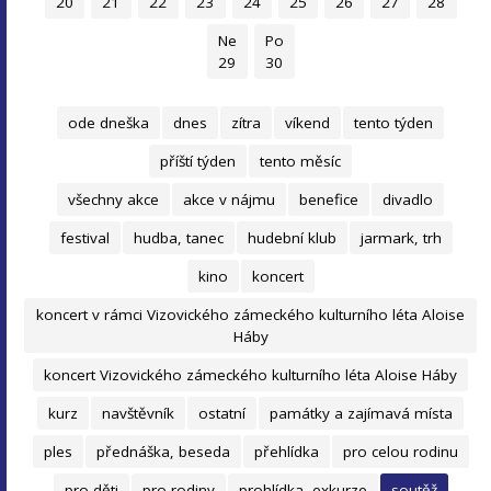
20
21
22
23
24
25
26
27
28
Ne
Po
29
30
ode dneška
dnes
zítra
víkend
tento týden
příští týden
tento měsíc
všechny akce
akce v nájmu
benefice
divadlo
festival
hudba, tanec
hudební klub
jarmark, trh
kino
koncert
koncert v rámci Vizovického zámeckého kulturního léta Aloise
Háby
koncert Vizovického zámeckého kulturního léta Aloise Háby
kurz
navštěvník
ostatní
památky a zajímavá místa
ples
přednáška, beseda
přehlídka
pro celou rodinu
pro děti
pro rodiny
prohlídka, exkurze
soutěž