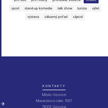
sport
stand-up komedie
talk show
turista
výlet
výstava
zábavný pořad
zájezd
KONTAKTY
Město Vizovice
Masarykovo nám. 1007
76312 Vizovice