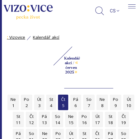
CS
:
Vizovice
Kalendář akcí
Kalendář
«
akcí /
červen
»
2025
Ne
Po
Út
St
Čt
Pá
So
Ne
Po
Út
1
2
3
4
5
6
7
8
9
10
St
Čt
Pá
So
Ne
Po
Út
St
Čt
11
12
13
14
15
16
17
18
19
Pá
So
Ne
Po
Út
St
Čt
Pá
So