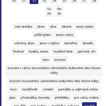
20
21
22
23
24
25
26
27
28
So
Ne
29
30
ode dneška
dnes
zítra
víkend
tento týden
příští týden
tento měsíc
všechny akce
akce v nájmu
benefice
divadlo
festival
hudba, tanec
hudební klub
jarmark, trh
kino
koncert
koncert v rámci Vizovického zámeckého kulturního léta Aloise
Háby
koncert Vizovického zámeckého kulturního léta Aloise Háby
kurz
navštěvník
ostatní
památky a zajímavá místa
ples
přednáška, beseda
přehlídka
pro celou rodinu
pro děti
pro rodiny
prohlídka, exkurze
soutěž