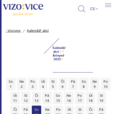
CS
:
Vizovice
Kalendář akcí
Kalendář
«
akcí /
listopad
»
2025
So
Ne
Po
Út
St
Čt
Pá
So
Ne
Po
1
2
3
4
5
6
7
8
9
10
Út
St
Čt
Pá
So
Ne
Po
Út
St
11
12
13
14
15
16
17
18
19
Čt
Pá
So
Ne
Po
Út
St
Čt
Pá