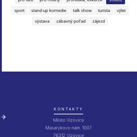
sport
stand-up komedie
talk show
turista
výlet
výstava
zábavný pořad
zájezd
KONTAKTY
Město Vizovice
Masarykovo nám. 1007
76312 Vizovice