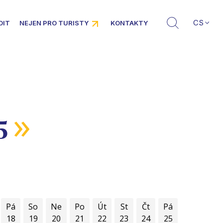
CS
DIT
NEJEN PRO TURISTY
KONTAKTY
»
5
Pá
So
Ne
Po
Út
St
Čt
Pá
18
19
20
21
22
23
24
25