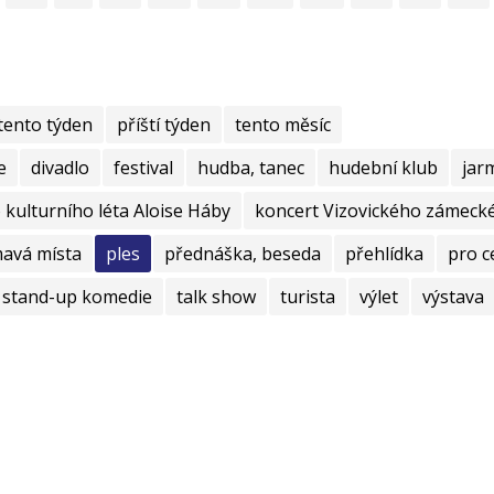
tento týden
příští týden
tento měsíc
e
divadlo
festival
hudba, tanec
hudební klub
jar
kulturního léta Aloise Háby
koncert Vizovického zámecké
mavá místa
ples
přednáška, beseda
přehlídka
pro c
stand-up komedie
talk show
turista
výlet
výstava