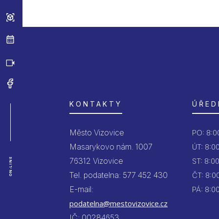
KONTAKTY
ÚŘED
Město Vizovice
PO:
8:00
Masarykovo nám. 1007
ÚT:
8:00
76312 Vizovice
ON-LINE
ST:
8:00
Tel. podatelna: 577 452 430
ČT:
8:00
E-mail:
PÁ:
8:00
podatelna@mestovizovice.cz
IČ: 00284653