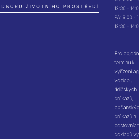
ODBORU ŽIVOTNÍHO PROSTŘEDÍ
12:30 - 14:
PÁ:
8:00 - 
12:30 - 14:
Pro objedn
termínu k
vyřízení a
vozidel,
řidičských
průkazů,
občanský
průkazů a
cestovníc
dokladů vy