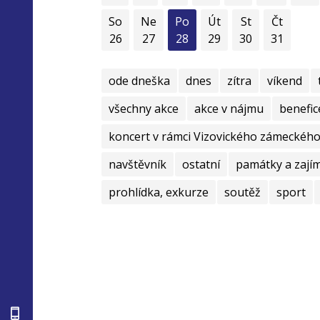
So
Ne
Po
Út
St
Čt
26
27
28
29
30
31
ode dneška
dnes
zítra
víkend
všechny akce
akce v nájmu
benefic
koncert v rámci Vizovického zámeckého 
navštěvník
ostatní
památky a zají
prohlídka, exkurze
soutěž
sport