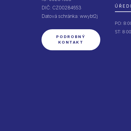
ÚŘED
DIČ: CZ00284653
Datová schránka: wwybt2j
PO:
8:00
ST: 8:00
PODROBNÝ
KONTAKT