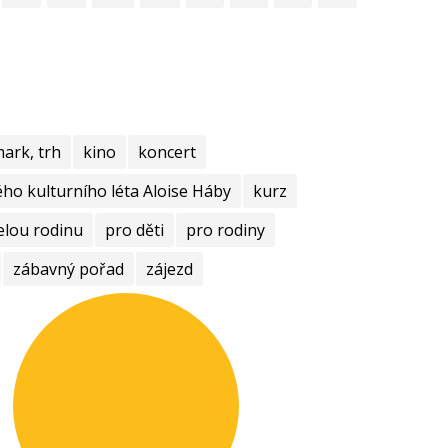
mark, trh
kino
koncert
ho kulturního léta Aloise Háby
kurz
elou rodinu
pro děti
pro rodiny
zábavný pořad
zájezd