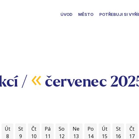
ÚVOD
MĚSTO
POTŘEBUJI SI VYŘÍ
«
kcí /
červenec 202
Út
St
Čt
Pá
So
Ne
Po
Út
St
Čt
8
9
10
11
12
13
14
15
16
17