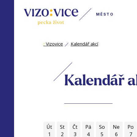
MĚSTO
:
Vizovice
Kalendář akcí
Kalendář a
Út
St
Čt
Pá
So
Ne
Po
1
2
3
4
5
6
7