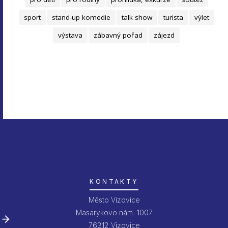
sport
stand-up komedie
talk show
turista
výlet
výstava
zábavný pořad
zájezd
KONTAKTY
Město Vizovice
Masarykovo nám. 1007
76312 Vizovice