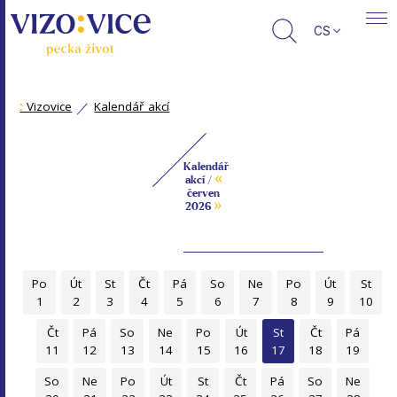
CS
:
Vizovice
Kalendář akcí
Kalendář
«
akcí /
červen
»
2026
Po
Út
St
Čt
Pá
So
Ne
Po
Út
St
1
2
3
4
5
6
7
8
9
10
Čt
Pá
So
Ne
Po
Út
St
Čt
Pá
11
12
13
14
15
16
17
18
19
So
Ne
Po
Út
St
Čt
Pá
So
Ne