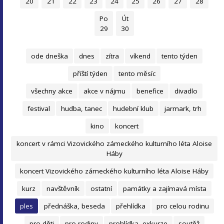
20
21
22
23
24
25
26
27
28
Po
Út
29
30
ode dneška
dnes
zítra
víkend
tento týden
příští týden
tento měsíc
všechny akce
akce v nájmu
benefice
divadlo
festival
hudba, tanec
hudební klub
jarmark, trh
kino
koncert
koncert v rámci Vizovického zámeckého kulturního léta Aloise
Háby
koncert Vizovického zámeckého kulturního léta Aloise Háby
kurz
navštěvník
ostatní
památky a zajímavá místa
ples
přednáška, beseda
přehlídka
pro celou rodinu
pro děti
pro rodiny
prohlídka, exkurze
soutěž