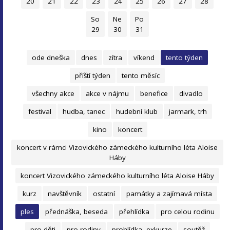
20
21
22
23
24
25
26
27
28
So
Ne
Po
29
30
31
ode dneška
dnes
zítra
víkend
tento týden
příští týden
tento měsíc
všechny akce
akce v nájmu
benefice
divadlo
festival
hudba, tanec
hudební klub
jarmark, trh
kino
koncert
koncert v rámci Vizovického zámeckého kulturního léta Aloise
Háby
koncert Vizovického zámeckého kulturního léta Aloise Háby
kurz
navštěvník
ostatní
památky a zajímavá místa
ples
přednáška, beseda
přehlídka
pro celou rodinu
pro děti
pro rodiny
prohlídka, exkurze
soutěž