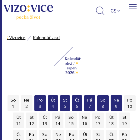
CS
:
Vizovice
Kalendář akcí
Kalendář
«
akcí /
srpen
»
2026
So
Ne
Po
Út
St
Čt
Pá
So
Ne
Po
1
2
3
4
5
6
7
8
9
10
Út
St
Čt
Pá
So
Ne
Po
Út
St
11
12
13
14
15
16
17
18
19
Čt
Pá
So
Ne
Po
Út
St
Čt
Pá