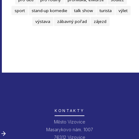
sport
stand-up komedie
talk show
turista
výlet
výstava
zábavný pořad
zájezd
KONTAKTY
Město Vizovice
Masarykovo nám. 1007
76312 Vizovice