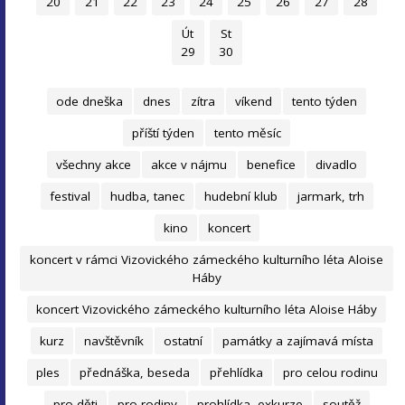
20
21
22
23
24
25
26
27
28
Út
St
29
30
ode dneška
dnes
zítra
víkend
tento týden
příští týden
tento měsíc
všechny akce
akce v nájmu
benefice
divadlo
festival
hudba, tanec
hudební klub
jarmark, trh
kino
koncert
koncert v rámci Vizovického zámeckého kulturního léta Aloise
Háby
koncert Vizovického zámeckého kulturního léta Aloise Háby
kurz
navštěvník
ostatní
památky a zajímavá místa
ples
přednáška, beseda
přehlídka
pro celou rodinu
pro děti
pro rodiny
prohlídka, exkurze
soutěž