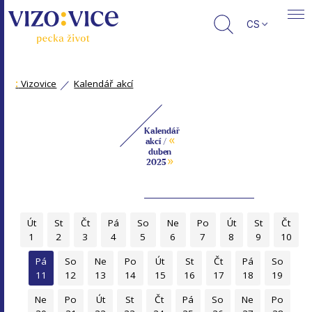
CS
:
Vizovice
Kalendář akcí
Kalendář
«
akcí /
duben
»
2025
Út
St
Čt
Pá
So
Ne
Po
Út
St
Čt
1
2
3
4
5
6
7
8
9
10
Pá
So
Ne
Po
Út
St
Čt
Pá
So
11
12
13
14
15
16
17
18
19
Ne
Po
Út
St
Čt
Pá
So
Ne
Po