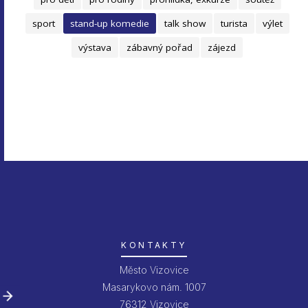
sport
stand-up komedie
talk show
turista
výlet
výstava
zábavný pořad
zájezd
KONTAKTY
Město Vizovice
Masarykovo nám. 1007
76312 Vizovice