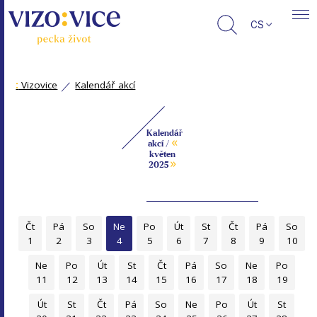
CS
:
Vizovice
Kalendář akcí
Kalendář
«
akcí /
květen
»
2025
Čt
Pá
So
Ne
Po
Út
St
Čt
Pá
So
1
2
3
4
5
6
7
8
9
10
Ne
Po
Út
St
Čt
Pá
So
Ne
Po
11
12
13
14
15
16
17
18
19
Út
St
Čt
Pá
So
Ne
Po
Út
St