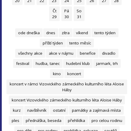
20
21
22
23
24
25
26
27
28
Čt
Pá
So
29
30
31
ode dneška
dnes
zítra
víkend
tento týden
příští týden
tento měsíc
všechny akce
akce v nájmu
benefice
divadlo
festival
hudba, tanec
hudební klub
jarmark, trh
kino
koncert
koncert v rámci Vizovického zámeckého kulturního léta Aloise
Háby
koncert Vizovického zámeckého kulturního léta Aloise Háby
kurz
navštěvník
ostatní
památky a zajímavá místa
ples
přednáška, beseda
přehlídka
pro celou rodinu
pro děti
pro rodiny
prohlídka, exkurze
soutěž