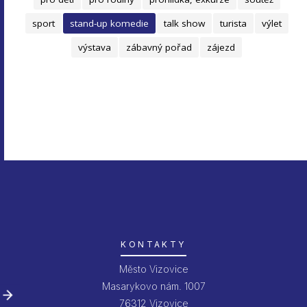
sport
stand-up komedie
talk show
turista
výlet
výstava
zábavný pořad
zájezd
KONTAKTY
Město Vizovice
Masarykovo nám. 1007
76312 Vizovice