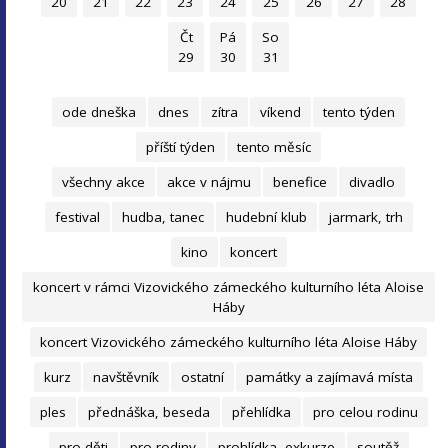
20
21
22
23
24
25
26
27
28
Čt
Pá
So
29
30
31
ode dneška
dnes
zítra
víkend
tento týden
příští týden
tento měsíc
všechny akce
akce v nájmu
benefice
divadlo
festival
hudba, tanec
hudební klub
jarmark, trh
kino
koncert
koncert v rámci Vizovického zámeckého kulturního léta Aloise
Háby
koncert Vizovického zámeckého kulturního léta Aloise Háby
kurz
navštěvník
ostatní
památky a zajímavá místa
ples
přednáška, beseda
přehlídka
pro celou rodinu
pro děti
pro rodiny
prohlídka, exkurze
soutěž