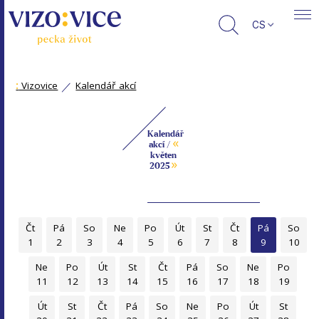
CS
:
Vizovice
Kalendář akcí
Kalendář
«
akcí /
květen
»
2025
Čt
Pá
So
Ne
Po
Út
St
Čt
Pá
So
1
2
3
4
5
6
7
8
9
10
Ne
Po
Út
St
Čt
Pá
So
Ne
Po
11
12
13
14
15
16
17
18
19
Út
St
Čt
Pá
So
Ne
Po
Út
St