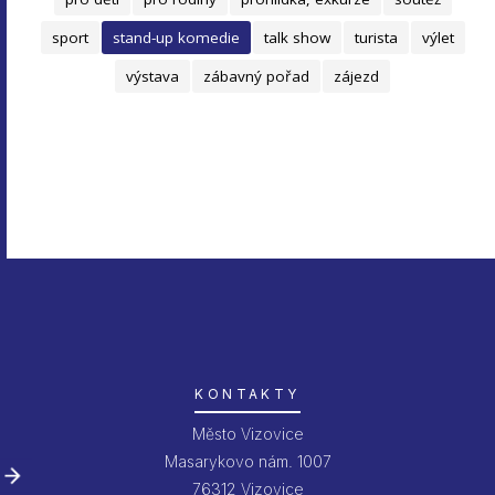
sport
stand-up komedie
talk show
turista
výlet
výstava
zábavný pořad
zájezd
KONTAKTY
Město Vizovice
Masarykovo nám. 1007
76312 Vizovice