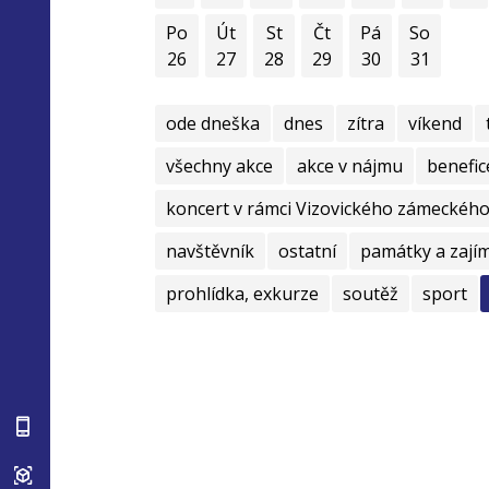
Po
Út
St
Čt
Pá
So
26
27
28
29
30
31
ode dneška
dnes
zítra
víkend
všechny akce
akce v nájmu
benefic
koncert v rámci Vizovického zámeckého 
navštěvník
ostatní
památky a zají
prohlídka, exkurze
soutěž
sport