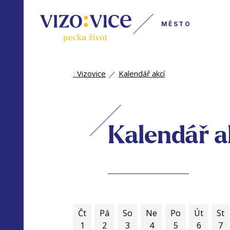
MĚSTO
:
Vizovice
Kalendář akcí
Kalendář a
Čt
Pá
So
Ne
Po
Út
St
1
2
3
4
5
6
7