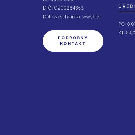
ÚŘED
DIČ: CZ00284653
Datová schránka: wwybt2j
PO:
8:00
ST: 8:00
PODROBNÝ
KONTAKT