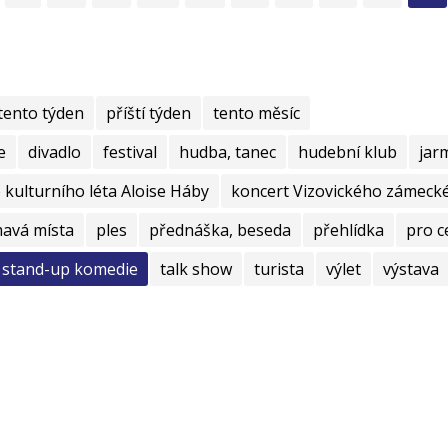
tento týden
příští týden
tento měsíc
e
divadlo
festival
hudba, tanec
hudební klub
jar
kulturního léta Aloise Háby
koncert Vizovického zámecké
mavá místa
ples
přednáška, beseda
přehlídka
pro c
stand-up komedie
talk show
turista
výlet
výstava