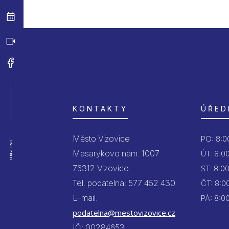
KONTAKTY
ÚŘED
Město Vizovice
PO:
8:00
ON-LINE
Masarykovo nám. 1007
ÚT:
8:00
76312 Vizovice
ST:
8:00
Tel. podatelna: 577 452 430
ČT:
8:00
E-mail:
PÁ:
8:00
podatelna@mestovizovice.cz
IČ: 00284653