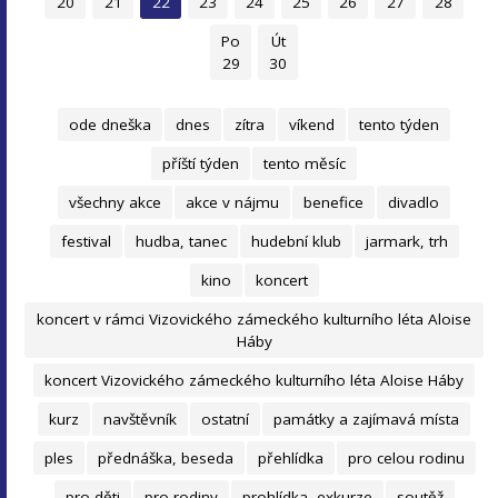
20
21
22
23
24
25
26
27
28
Po
Út
29
30
ode dneška
dnes
zítra
víkend
tento týden
příští týden
tento měsíc
všechny akce
akce v nájmu
benefice
divadlo
festival
hudba, tanec
hudební klub
jarmark, trh
kino
koncert
koncert v rámci Vizovického zámeckého kulturního léta Aloise
Háby
koncert Vizovického zámeckého kulturního léta Aloise Háby
kurz
navštěvník
ostatní
památky a zajímavá místa
ples
přednáška, beseda
přehlídka
pro celou rodinu
pro děti
pro rodiny
prohlídka, exkurze
soutěž