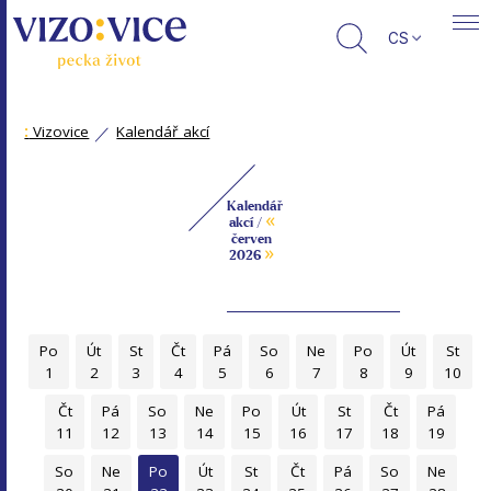
CS
:
Vizovice
Kalendář akcí
Kalendář
«
akcí /
červen
»
2026
Po
Út
St
Čt
Pá
So
Ne
Po
Út
St
1
2
3
4
5
6
7
8
9
10
Čt
Pá
So
Ne
Po
Út
St
Čt
Pá
11
12
13
14
15
16
17
18
19
So
Ne
Po
Út
St
Čt
Pá
So
Ne