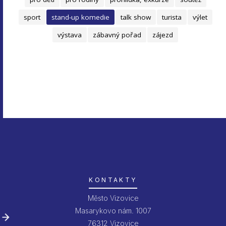
sport
stand-up komedie
talk show
turista
výlet
výstava
zábavný pořad
zájezd
KONTAKTY
Město Vizovice
Masarykovo nám. 1007
76312 Vizovice