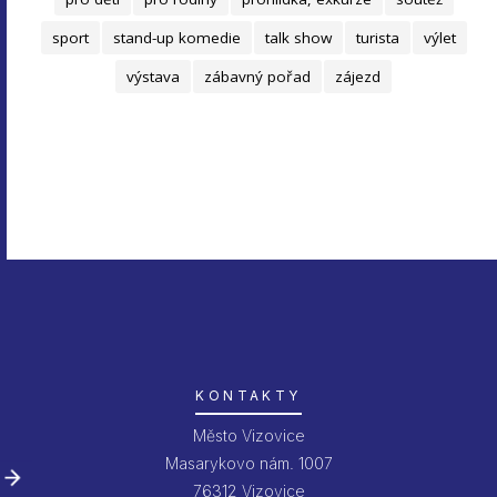
sport
stand-up komedie
talk show
turista
výlet
výstava
zábavný pořad
zájezd
KONTAKTY
Město Vizovice
Masarykovo nám. 1007
76312 Vizovice