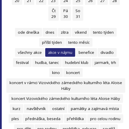
20
21
22
23
24
25
26
27
28
Čt
Pá
So
29
30
31
ode dneška
dnes
zítra
víkend
tento týden
příští týden
tento měsíc
všechny akce
akce v nájmu
benefice
divadlo
festival
hudba, tanec
hudební klub
jarmark, trh
kino
koncert
koncert v rámci Vizovického zámeckého kulturního léta Aloise
Háby
koncert Vizovického zámeckého kulturního léta Aloise Háby
kurz
navštěvník
ostatní
památky a zajímavá místa
ples
přednáška, beseda
přehlídka
pro celou rodinu
pro děti
pro rodiny
prohlídka, exkurze
soutěž