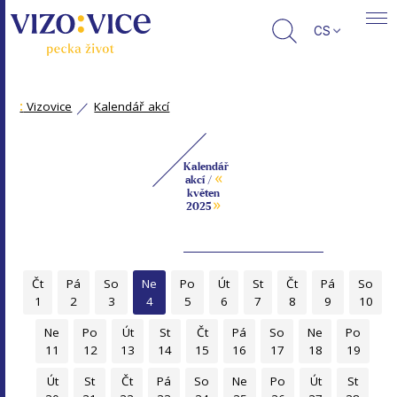
CS
:
Vizovice
Kalendář akcí
Kalendář
«
akcí /
květen
»
2025
Čt
Pá
So
Ne
Po
Út
St
Čt
Pá
So
1
2
3
4
5
6
7
8
9
10
Ne
Po
Út
St
Čt
Pá
So
Ne
Po
11
12
13
14
15
16
17
18
19
Út
St
Čt
Pá
So
Ne
Po
Út
St