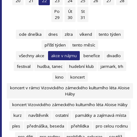
20
21
22
23
24
25
26
27
28
Po
Út
St
29
30
31
ode dneška
dnes
zítra
víkend
tento týden
příští týden
tento měsíc
všechny akce
akce v nájmu
benefice
divadlo
festival
hudba, tanec
hudební klub
jarmark, trh
kino
koncert
koncert v rámci Vizovického zámeckého kulturního léta Aloise
Háby
koncert Vizovického zámeckého kulturního léta Aloise Háby
kurz
navštěvník
ostatní
památky a zajímavá místa
ples
přednáška, beseda
přehlídka
pro celou rodinu
pro děti
pro rodiny
prohlídka, exkurze
soutěž