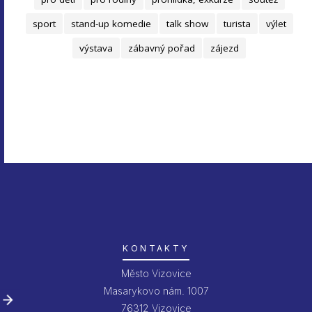
sport
stand-up komedie
talk show
turista
výlet
výstava
zábavný pořad
zájezd
KONTAKTY
Město Vizovice
Masarykovo nám. 1007
76312 Vizovice