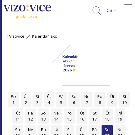
CS
:
Vizovice
Kalendář akcí
Kalendář
«
akcí /
červen
»
2026
Po
Út
St
Čt
Pá
So
Ne
Po
Út
St
1
2
3
4
5
6
7
8
9
10
Čt
Pá
So
Ne
Po
Út
St
Čt
Pá
11
12
13
14
15
16
17
18
19
So
Ne
Po
Út
St
Čt
Pá
So
Ne