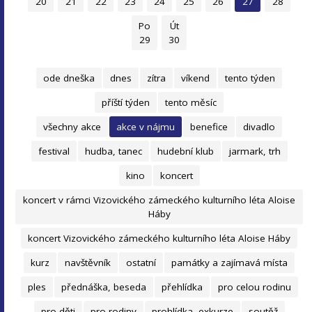
20
21
22
23
24
25
26
27
28
Po
Út
29
30
ode dneška
dnes
zítra
víkend
tento týden
příští týden
tento měsíc
všechny akce
akce v nájmu
benefice
divadlo
festival
hudba, tanec
hudební klub
jarmark, trh
kino
koncert
koncert v rámci Vizovického zámeckého kulturního léta Aloise
Háby
koncert Vizovického zámeckého kulturního léta Aloise Háby
kurz
navštěvník
ostatní
památky a zajímavá místa
ples
přednáška, beseda
přehlídka
pro celou rodinu
pro děti
pro rodiny
prohlídka, exkurze
soutěž