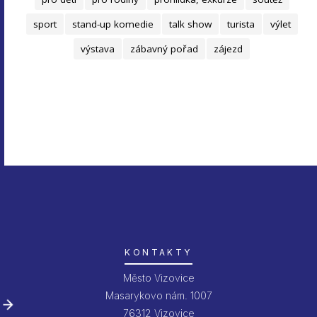
sport
stand-up komedie
talk show
turista
výlet
výstava
zábavný pořad
zájezd
KONTAKTY
Město Vizovice
Masarykovo nám. 1007
76312 Vizovice