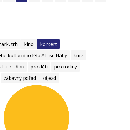
mark, trh
kino
koncert
ho kulturního léta Aloise Háby
kurz
elou rodinu
pro děti
pro rodiny
zábavný pořad
zájezd