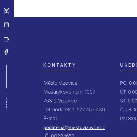
KONTAKTY
ÚŘED
Město Vizovice
PO:
8:00
Masarykovo nám. 1007
ÚT:
8:00
76312 Vizovice
ON-LINE
ST:
8:00
Tel. podatelna: 577 452 430
ČT:
8:00
E-mail:
PÁ:
8:00
podatelna@mestovizovice.cz
IČ: 00284653