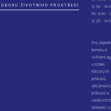
ODBORU ŽIVOTNÍHO PROSTŘEDÍ
12:30 - 14:
PÁ:
8:00 - 
12:30 - 14:
Pro objedn
termínu k
vyřízení a
vozidel,
řidičských
průkazů,
občanský
průkazů a
cestovníc
dokladů vy