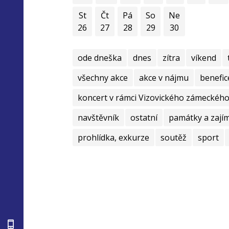
St
Čt
Pá
So
Ne
26
27
28
29
30
ode dneška
dnes
zítra
víkend
všechny akce
akce v nájmu
benefic
koncert v rámci Vizovického zámeckého 
navštěvník
ostatní
památky a zají
prohlídka, exkurze
soutěž
sport