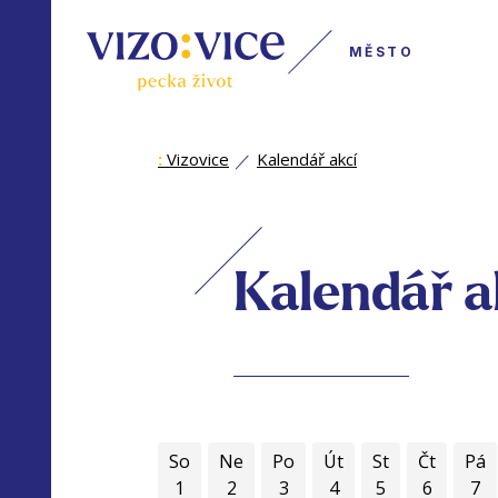
MĚSTO
:
Vizovice
Kalendář akcí
Kalendář a
So
Ne
Po
Út
St
Čt
Pá
1
2
3
4
5
6
7