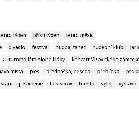
tento týden
příští týden
tento měsíc
e
divadlo
festival
hudba, tanec
hudební klub
jar
kulturního léta Aloise Háby
koncert Vizovického zámecké
mavá místa
ples
přednáška, beseda
přehlídka
pro c
stand-up komedie
talk show
turista
výlet
výstava