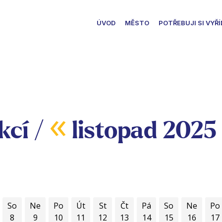
ÚVOD
MĚSTO
POTŘEBUJI SI VYŘÍ
«
kcí /
listopad 2025
So
Ne
Po
Út
St
Čt
Pá
So
Ne
Po
8
9
10
11
12
13
14
15
16
17