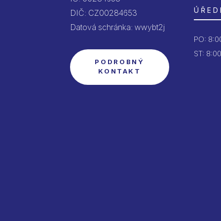
ÚŘED
DIČ: CZ00284653
Datová schránka: wwybt2j
PO:
8:00
ST: 8:00
PODROBNÝ
KONTAKT