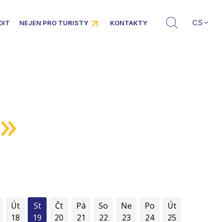
CS
DIT
NEJEN PRO TURISTY
KONTAKTY
»
Út
St
Čt
Pá
So
Ne
Po
Út
18
19
20
21
22
23
24
25