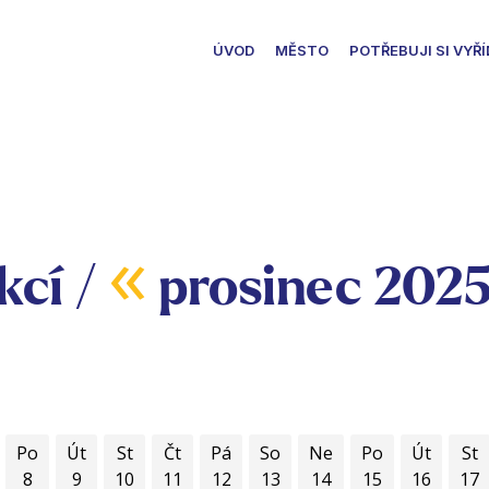
ÚVOD
MĚSTO
POTŘEBUJI SI VYŘÍ
«
kcí /
prosinec 202
Po
Út
St
Čt
Pá
So
Ne
Po
Út
St
8
9
10
11
12
13
14
15
16
17