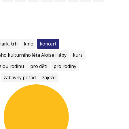
mark, trh
kino
koncert
ho kulturního léta Aloise Háby
kurz
elou rodinu
pro děti
pro rodiny
zábavný pořad
zájezd