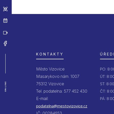
KONTAKTY
ÚŘED
Město Vizovice
PO:
8:00
Masarykovo nám. 1007
ÚT:
8:00
76312 Vizovice
ON-LINE
ST:
8:00
Tel. podatelna: 577 452 430
ČT:
8:00
E-mail:
PÁ:
8:00
podatelna@mestovizovice.cz
IČ: 00284653