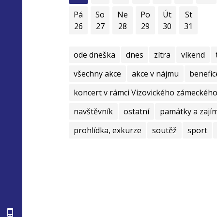
Pá
So
Ne
Po
Út
St
26
27
28
29
30
31
ode dneška
dnes
zítra
víkend
všechny akce
akce v nájmu
benefic
koncert v rámci Vizovického zámeckého 
navštěvník
ostatní
památky a zají
prohlídka, exkurze
soutěž
sport