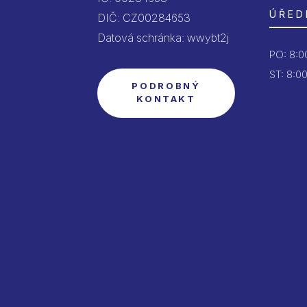
ÚŘED
DIČ: CZ00284653
Datová schránka: wwybt2j
PO:
8:00
ST: 8:00
PODROBNÝ
KONTAKT