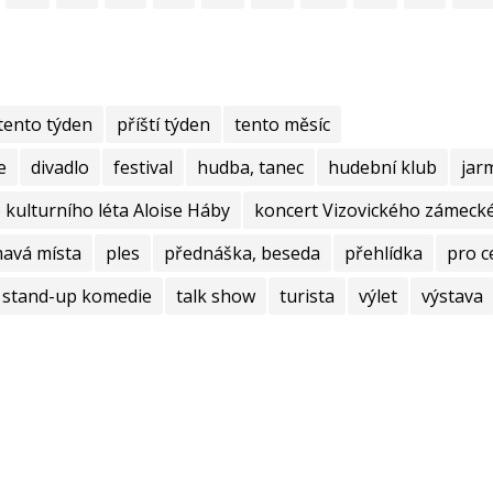
tento týden
příští týden
tento měsíc
e
divadlo
festival
hudba, tanec
hudební klub
jar
kulturního léta Aloise Háby
koncert Vizovického zámecké
mavá místa
ples
přednáška, beseda
přehlídka
pro c
stand-up komedie
talk show
turista
výlet
výstava