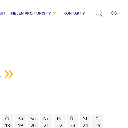
CS
DIT
NEJEN PRO TURISTY
KONTAKTY
»
5
Čt
Pá
So
Ne
Po
Út
St
Čt
18
19
20
21
22
23
24
25