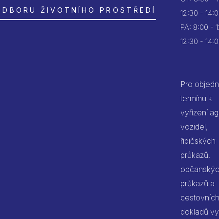
ODBORU ŽIVOTNÍHO PROSTŘEDÍ
12:30 - 14:
PÁ:
8:00 - 
12:30 - 14:
Pro objedn
termínu k
vyřízení a
vozidel,
řidičských
průkazů,
občanský
průkazů a
cestovníc
dokladů vy