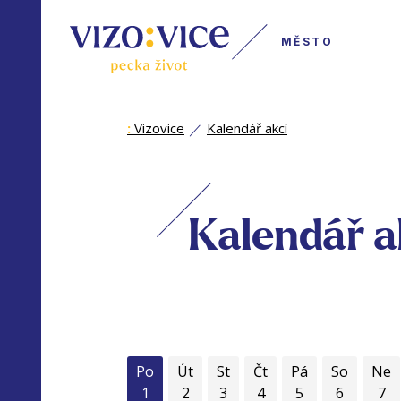
MĚSTO
:
Vizovice
Kalendář akcí
Kalendář a
Po
Út
St
Čt
Pá
So
Ne
1
2
3
4
5
6
7