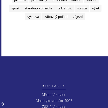
sport
stand-up komedie
talk show
turista
výlet
výstava
zábavný pořad
zájezd
KONTAKTY
Město Vizovice
Masarykovo nám. 1007
76312 Vizovice