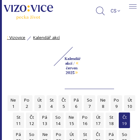
CS
:
Vizovice
Kalendář akcí
Kalendář
«
akcí /
červen
»
2025
Ne
Po
Út
St
Čt
Pá
So
Ne
Po
Út
1
2
3
4
5
6
7
8
9
10
St
Čt
Pá
So
Ne
Po
Út
St
Čt
11
12
13
14
15
16
17
18
19
Pá
So
Ne
Po
Út
St
Čt
Pá
So