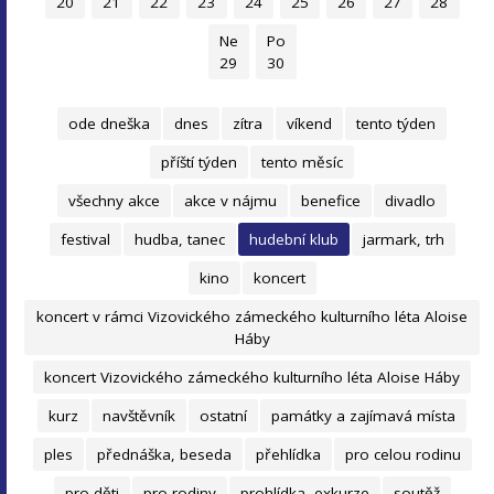
20
21
22
23
24
25
26
27
28
Ne
Po
29
30
ode dneška
dnes
zítra
víkend
tento týden
příští týden
tento měsíc
všechny akce
akce v nájmu
benefice
divadlo
festival
hudba, tanec
hudební klub
jarmark, trh
kino
koncert
koncert v rámci Vizovického zámeckého kulturního léta Aloise
Háby
koncert Vizovického zámeckého kulturního léta Aloise Háby
kurz
navštěvník
ostatní
památky a zajímavá místa
ples
přednáška, beseda
přehlídka
pro celou rodinu
pro děti
pro rodiny
prohlídka, exkurze
soutěž