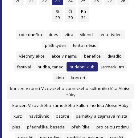
20
21
22
23
24
25
26
27
28
St
Čt
Pá
29
30
31
ode dneška
dnes
zítra
víkend
tento týden
příští týden
tento měsíc
všechny akce
akce v nájmu
benefice
divadlo
festival
hudba, tanec
hudební klub
jarmark, trh
kino
koncert
koncert v rámci Vizovického zámeckého kulturního léta Aloise
Háby
koncert Vizovického zámeckého kulturního léta Aloise Háby
kurz
navštěvník
ostatní
památky a zajímavá místa
ples
přednáška, beseda
přehlídka
pro celou rodinu
pro děti
pro rodiny
prohlídka, exkurze
soutěž