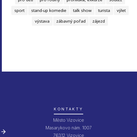
sport
stand-up komedie
talk show
turista
výlet
výstava
zábavný pořad
zájezd
KONTAKTY
Město Vizovice
Masarykovo nám. 1007
76312 Vizovice