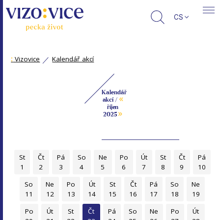
CS
:
Vizovice
Kalendář akcí
Kalendář
«
akcí /
říjen
»
2025
St
Čt
Pá
So
Ne
Po
Út
St
Čt
Pá
1
2
3
4
5
6
7
8
9
10
So
Ne
Po
Út
St
Čt
Pá
So
Ne
11
12
13
14
15
16
17
18
19
Po
Út
St
Čt
Pá
So
Ne
Po
Út